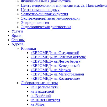
Функциональная диагностика
Центр неврологии и эпилепсии им. св. Пантелеймо
Центр помощи на дому
Челюстно-лицевая хирургия
Экстракорпоральная гемокоррекция
Эндокринология
Эндоскопическая диагностика
Услуги
Врачи
Отзывы
Адреса
Клиники
«ЕВРОМЕД» на Съездовской
«ЕВРОМЕД» на Зеленом острове
«ЕВРОМЕД» на Левом берегу
«ЕВРОМЕД» на Кемеровской
«ЕВРОМЕД» на Маркса
«ЕВРОМЕД» на Магистральной
«ЕВРОМЕД» на Космическом
Лабораторные центры
на Красном пути
на Бархатовой
на Взлётной
на 70 лет Октября
на Мира