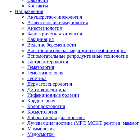
Вакансии
Контакты
Направления
Акушерство-гинекология
Аллергология-иммунология
Анестезиология
Бариатрическая хирургия
Вакцинация
Ведение беременности
Восстановительная медицина и реабилитация
Вспомогательные репродуктивные технологии
Гастроэнтерология
Гематология
Гемостазиология
Генетика
Дерматовенерология
Детская медицина
Инфекционные болезни
Кардиология
Колопроктология
Косметология
Лабораторная диагностика
Лучевая диагностика (МРТ, МСКТ, рентген, маммо
Маммология
Медосмотры