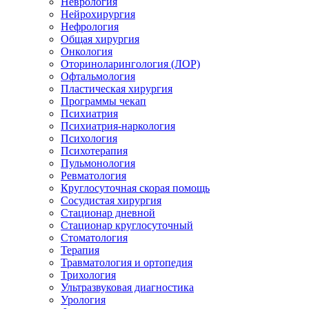
Неврология
Нейрохирургия
Нефрология
Общая хирургия
Онкология
Оториноларингология (ЛОР)
Офтальмология
Пластическая хирургия
Программы чекап
Психиатрия
Психиатрия-наркология
Психология
Психотерапия
Пульмонология
Ревматология
Круглосуточная скорая помощь
Сосудистая хирургия
Стационар дневной
Стационар круглосуточный
Стоматология
Терапия
Травматология и ортопедия
Трихология
Ультразвуковая диагностика
Урология