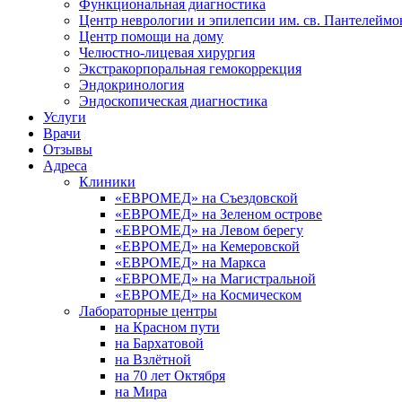
Функциональная диагностика
Центр неврологии и эпилепсии им. св. Пантелеймо
Центр помощи на дому
Челюстно-лицевая хирургия
Экстракорпоральная гемокоррекция
Эндокринология
Эндоскопическая диагностика
Услуги
Врачи
Отзывы
Адреса
Клиники
«ЕВРОМЕД» на Съездовской
«ЕВРОМЕД» на Зеленом острове
«ЕВРОМЕД» на Левом берегу
«ЕВРОМЕД» на Кемеровской
«ЕВРОМЕД» на Маркса
«ЕВРОМЕД» на Магистральной
«ЕВРОМЕД» на Космическом
Лабораторные центры
на Красном пути
на Бархатовой
на Взлётной
на 70 лет Октября
на Мира