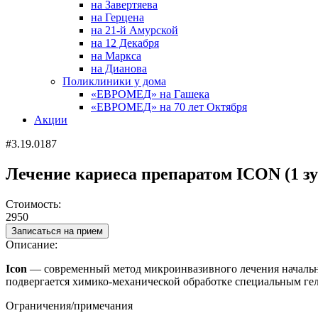
на Завертяева
на Герцена
на 21-й Амурской
на 12 Декабря
на Маркса
на Дианова
Поликлиники у дома
«ЕВРОМЕД» на Гашека
«ЕВРОМЕД» на 70 лет Октября
Акции
#3.19.0187
Лечение кариеса препаратом ICON (1 зу
Стоимость:
2950
Записаться на прием
Описание:
Icon
—
современный метод микроинвазивного лечения начальн
подвергается химико-механической обработке специальным гел
Ограничения/примечания