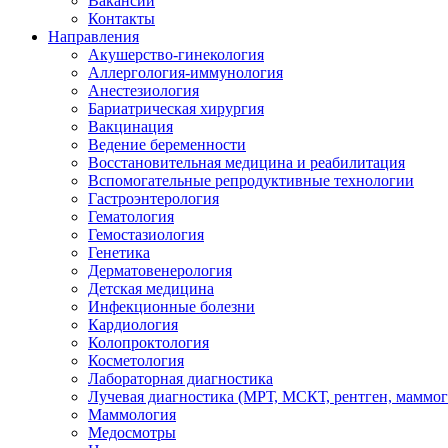
Вакансии
Контакты
Направления
Акушерство-гинекология
Аллергология-иммунология
Анестезиология
Бариатрическая хирургия
Вакцинация
Ведение беременности
Восстановительная медицина и реабилитация
Вспомогательные репродуктивные технологии
Гастроэнтерология
Гематология
Гемостазиология
Генетика
Дерматовенерология
Детская медицина
Инфекционные болезни
Кардиология
Колопроктология
Косметология
Лабораторная диагностика
Лучевая диагностика (МРТ, МСКТ, рентген, маммо
Маммология
Медосмотры