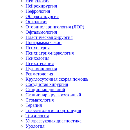
Неврология
Нейрохирургия
Нефрология
Общая хирургия
Онкология
Оториноларингология (ЛОР)
Офтальмология
Пластическая хирургия
Программы чекап
Психиатрия
Психиатрия-наркология
Психология
Психотерапия
Пульмонология
Ревматология
Круглосуточная скорая помощь
Сосудистая хирургия
Стационар дневной
Стационар круглосуточный
Стоматология
Терапия
Травматология и ортопедия
Трихология
Ультразвуковая диагностика
Урология