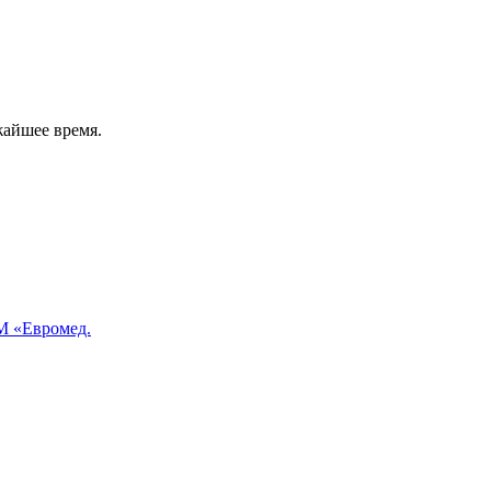
жайшее время.
 «Евромед.