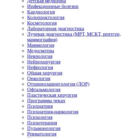
Детская медицина
Инфекционные болезни
Кардиология
Колопроктология
Косметология
Лабораторная диагностика
Лучевая диагностика (МРТ, МСКТ, рентген,
маммография)
Маммология
Медосмотры
Неврология
Нейрохирургия
Нефрология
Общая хирургия
Онкология
Оториноларингология (ЛОР)
Офтальмология
Пластическая хирургия
Программы чекап
Психиатрия
Психиатрия-наркология
Психология
Психотерапия
Пульмонология
Ревматология