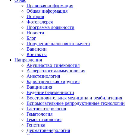
О нас
Правовая информация
Общая информация
История
Фотогалерея
Программа лояльности
Новости
Блог
Получение налогового вычета
Вакансии
Контакты
Направления
Акушерство-гинекология
Аллергология-иммунология
Анестезиология
Бариатрическая хирургия
Вакцинация
Ведение беременности
Восстановительная медицина и реабилитация
Вспомогательные репродуктивные технологии
Гастроэнтерология
Гематология
Гемостазиология
Генетика
Дерматовенерология