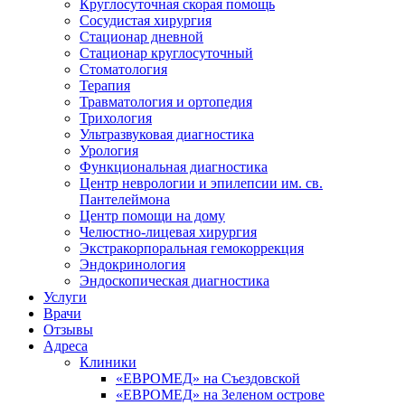
Круглосуточная скорая помощь
Сосудистая хирургия
Стационар дневной
Стационар круглосуточный
Стоматология
Терапия
Травматология и ортопедия
Трихология
Ультразвуковая диагностика
Урология
Функциональная диагностика
Центр неврологии и эпилепсии им. св.
Пантелеймона
Центр помощи на дому
Челюстно-лицевая хирургия
Экстракорпоральная гемокоррекция
Эндокринология
Эндоскопическая диагностика
Услуги
Врачи
Отзывы
Адреса
Клиники
«ЕВРОМЕД» на Съездовской
«ЕВРОМЕД» на Зеленом острове