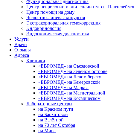
Функциональная диагностика
Центр неврологии и эпилепсии им. св. Пантелеймо
Центр помощи на дому
Челюстно-лицевая хирургия
Экстракорпоральная гемокоррекция
Эндокринология
Эндоскопическая диагностика
Услуги
Врачи
Отзывы
Адреса
Клиники
«ЕВРОМЕД» на Съездовской
«ЕВРОМЕД» на Зеленом острове
«ЕВРОМЕД» на Левом берегу
«ЕВРОМЕД» на Кемеровской
«ЕВРОМЕД» на Маркса
«ЕВРОМЕД» на Магистральной
«ЕВРОМЕД» на Космическом
Лабораторные центры
на Красном пути
на Бархатовой
на Взлётной
на 70 лет Октября
на Мира