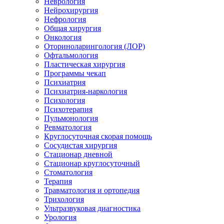
Неврология
Нейрохирургия
Нефрология
Общая хирургия
Онкология
Оториноларингология (ЛОР)
Офтальмология
Пластическая хирургия
Программы чекап
Психиатрия
Психиатрия-наркология
Психология
Психотерапия
Пульмонология
Ревматология
Круглосуточная скорая помощь
Сосудистая хирургия
Стационар дневной
Стационар круглосуточный
Стоматология
Терапия
Травматология и ортопедия
Трихология
Ультразвуковая диагностика
Урология