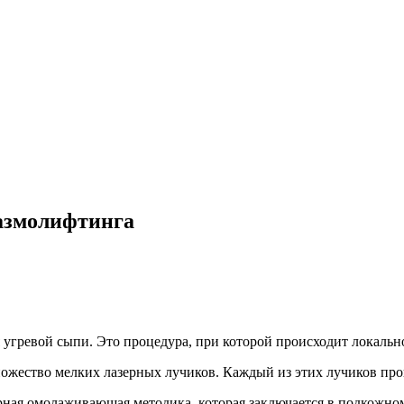
лазмолифтинга
 угревой сыпи. Это процедура, при которой происходит локальн
ожество мелких лазерных лучиков. Каждый из этих лучиков прон
ная омолаживающая методика, которая заключается в подкожно