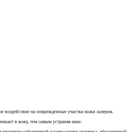
ое воздействие на поврежденные участки кожи лазером.
икает в кожу, тем самым устраняя анке.
м введении собственной плазмы крови человека, обогащенной