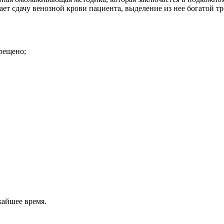
ет сдачу венозной крови пациента, выделение из нее богатой т
прещено;
жайшее время.