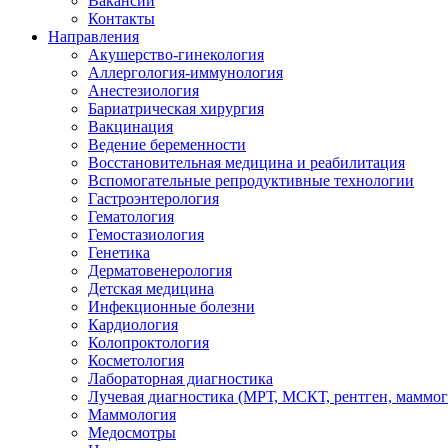
Вакансии
Контакты
Направления
Акушерство-гинекология
Аллергология-иммунология
Анестезиология
Бариатрическая хирургия
Вакцинация
Ведение беременности
Восстановительная медицина и реабилитация
Вспомогательные репродуктивные технологии
Гастроэнтерология
Гематология
Гемостазиология
Генетика
Дерматовенерология
Детская медицина
Инфекционные болезни
Кардиология
Колопроктология
Косметология
Лабораторная диагностика
Лучевая диагностика (МРТ, МСКТ, рентген, маммо
Маммология
Медосмотры