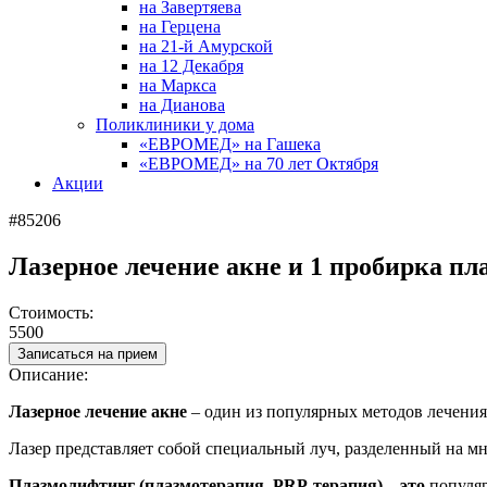
на Завертяева
на Герцена
на 21-й Амурской
на 12 Декабря
на Маркса
на Дианова
Поликлиники у дома
«ЕВРОМЕД» на Гашека
«ЕВРОМЕД» на 70 лет Октября
Акции
#85206
Лазерное лечение акне и 1 пробирка п
Стоимость:
5500
Записаться на прием
Описание:
Лазерное лечение акне
– один из популярных методов лечения
Лазер представляет собой специальный луч, разделенный на мн
Плазмолифтинг (плазмотерапия, PRP-терапия)
–
это
популяр