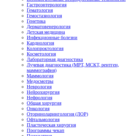
Гастроэнтерология
Гематология
Гемостазиология
Генетика
Дерматовенерология
Детская медицина
Инфекционные болезни
Кардиология
Колопроктология
Косметология
Лабораторная диагностика
Лучевая диагностика (МРТ, МСКТ, рентген,
маммография)
Маммология
Медосмотры
Неврология
Нейрохирургия
Нефрология
Общая хирургия
Онкология
Оториноларингология (ЛОР)
Офтальмология
Пластическая хирургия
Программы чекап
Психиатрия