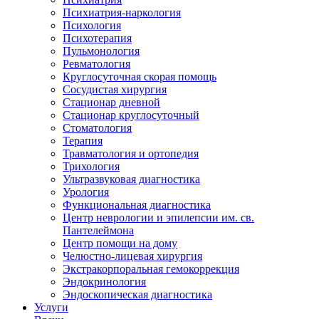
Психиатрия-наркология
Психология
Психотерапия
Пульмонология
Ревматология
Круглосуточная скорая помощь
Сосудистая хирургия
Стационар дневной
Стационар круглосуточный
Стоматология
Терапия
Травматология и ортопедия
Трихология
Ультразвуковая диагностика
Урология
Функциональная диагностика
Центр неврологии и эпилепсии им. св.
Пантелеймона
Центр помощи на дому
Челюстно-лицевая хирургия
Экстракорпоральная гемокоррекция
Эндокринология
Эндоскопическая диагностика
Услуги