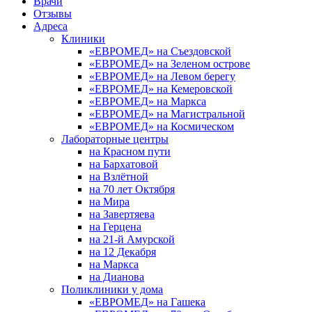
Врачи
Отзывы
Адреса
Клиники
«ЕВРОМЕД» на Съездовской
«ЕВРОМЕД» на Зеленом острове
«ЕВРОМЕД» на Левом берегу
«ЕВРОМЕД» на Кемеровской
«ЕВРОМЕД» на Маркса
«ЕВРОМЕД» на Магистральной
«ЕВРОМЕД» на Космическом
Лабораторные центры
на Красном пути
на Бархатовой
на Взлётной
на 70 лет Октября
на Мира
на Завертяева
на Герцена
на 21-й Амурской
на 12 Декабря
на Маркса
на Дианова
Поликлиники у дома
«ЕВРОМЕД» на Гашека