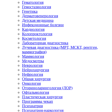
Гематология
Гемостазиология
Генетика
Дерматовенерология
Детская медицина
Инфекционные болезни
Кардиология
Колопроктология
Косметология
Лабораторная диагностика
Лучевая диагностика (МРТ, МСКТ, рентген,
маммография)
Маммология
Медосмотры
Неврология
Нейрохирургия
Нефрология
Общая хирургия
Онкология
Оториноларингология (ЛОР)
Офтальмология
Пластическая хирургия
Программы чекап
Психиатрия
Психиатрия-наркология