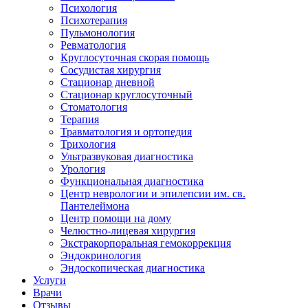
Психология
Психотерапия
Пульмонология
Ревматология
Круглосуточная скорая помощь
Сосудистая хирургия
Стационар дневной
Стационар круглосуточный
Стоматология
Терапия
Травматология и ортопедия
Трихология
Ультразвуковая диагностика
Урология
Функциональная диагностика
Центр неврологии и эпилепсии им. св.
Пантелеймона
Центр помощи на дому
Челюстно-лицевая хирургия
Экстракорпоральная гемокоррекция
Эндокринология
Эндоскопическая диагностика
Услуги
Врачи
Отзывы