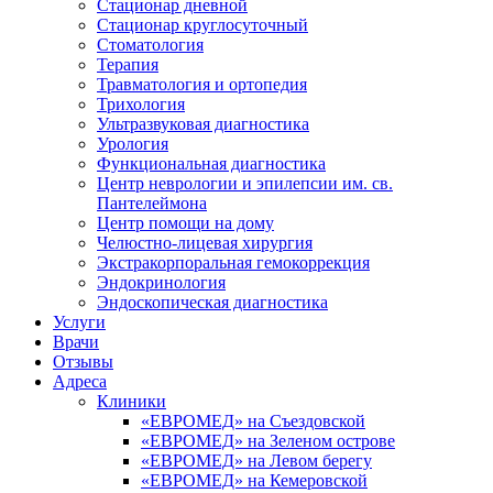
Стационар дневной
Стационар круглосуточный
Стоматология
Терапия
Травматология и ортопедия
Трихология
Ультразвуковая диагностика
Урология
Функциональная диагностика
Центр неврологии и эпилепсии им. св.
Пантелеймона
Центр помощи на дому
Челюстно-лицевая хирургия
Экстракорпоральная гемокоррекция
Эндокринология
Эндоскопическая диагностика
Услуги
Врачи
Отзывы
Адреса
Клиники
«ЕВРОМЕД» на Съездовской
«ЕВРОМЕД» на Зеленом острове
«ЕВРОМЕД» на Левом берегу
«ЕВРОМЕД» на Кемеровской