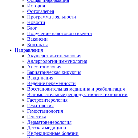
Общая информация
История
Фотогалерея
Программа лояльности
Новости
Блог
Получение налогового вычета
Вакансии
Контакты
Направления
Акушерство-гинекология
Аллергология-иммунология
Анестезиология
Бариатрическая хирургия
Вакцинация
Ведение беременности
Восстановительная медицина и реабилитация
Вспомогательные репродуктивные технологии
Гастроэнтерология
Гематология
Гемостазиология
Генетика
Дерматовенерология
Детская медицина
Инфекционные болезни