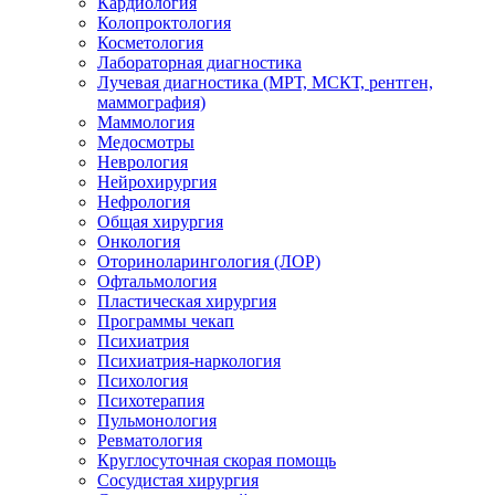
Кардиология
Колопроктология
Косметология
Лабораторная диагностика
Лучевая диагностика (МРТ, МСКТ, рентген,
маммография)
Маммология
Медосмотры
Неврология
Нейрохирургия
Нефрология
Общая хирургия
Онкология
Оториноларингология (ЛОР)
Офтальмология
Пластическая хирургия
Программы чекап
Психиатрия
Психиатрия-наркология
Психология
Психотерапия
Пульмонология
Ревматология
Круглосуточная скорая помощь
Сосудистая хирургия