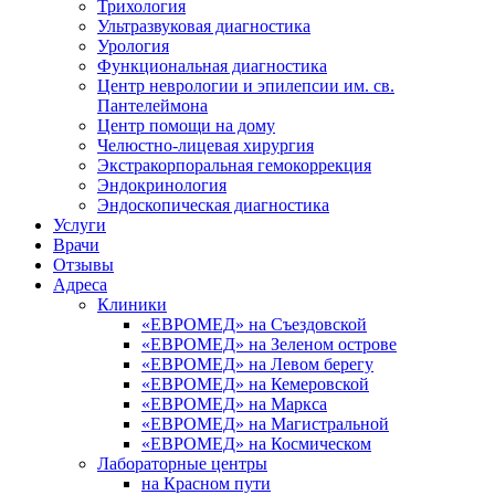
Трихология
Ультразвуковая диагностика
Урология
Функциональная диагностика
Центр неврологии и эпилепсии им. св.
Пантелеймона
Центр помощи на дому
Челюстно-лицевая хирургия
Экстракорпоральная гемокоррекция
Эндокринология
Эндоскопическая диагностика
Услуги
Врачи
Отзывы
Адреса
Клиники
«ЕВРОМЕД» на Съездовской
«ЕВРОМЕД» на Зеленом острове
«ЕВРОМЕД» на Левом берегу
«ЕВРОМЕД» на Кемеровской
«ЕВРОМЕД» на Маркса
«ЕВРОМЕД» на Магистральной
«ЕВРОМЕД» на Космическом
Лабораторные центры
на Красном пути