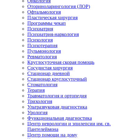
Онкология
Оториноларингология (ЛОР)
Офтальмология
Пластическая хирургия
Программы чекап
Психиатрия
Психиатрия-наркология
Психология
Психотерапия
Пульмонология
Ревматология
Круглосуточная скорая помощь
Сосудистая хирургия
Стационар дневной
Стационар круглосуточный
Стоматология
Терапия
Травматология и ортопедия
Трихология
Ультразвуковая диагностика
Урология
Функциональная диагностика
Центр неврологии и эпилепсии им. св.
Пантелеймона
Центр помощи на дому