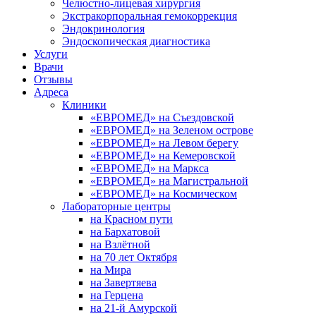
Челюстно-лицевая хирургия
Экстракорпоральная гемокоррекция
Эндокринология
Эндоскопическая диагностика
Услуги
Врачи
Отзывы
Адреса
Клиники
«ЕВРОМЕД» на Съездовской
«ЕВРОМЕД» на Зеленом острове
«ЕВРОМЕД» на Левом берегу
«ЕВРОМЕД» на Кемеровской
«ЕВРОМЕД» на Маркса
«ЕВРОМЕД» на Магистральной
«ЕВРОМЕД» на Космическом
Лабораторные центры
на Красном пути
на Бархатовой
на Взлётной
на 70 лет Октября
на Мира
на Завертяева
на Герцена
на 21-й Амурской