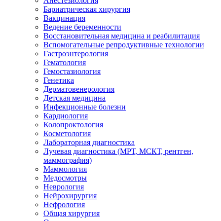
Анестезиология
Бариатрическая хирургия
Вакцинация
Ведение беременности
Восстановительная медицина и реабилитация
Вспомогательные репродуктивные технологии
Гастроэнтерология
Гематология
Гемостазиология
Генетика
Дерматовенерология
Детская медицина
Инфекционные болезни
Кардиология
Колопроктология
Косметология
Лабораторная диагностика
Лучевая диагностика (МРТ, МСКТ, рентген,
маммография)
Маммология
Медосмотры
Неврология
Нейрохирургия
Нефрология
Общая хирургия