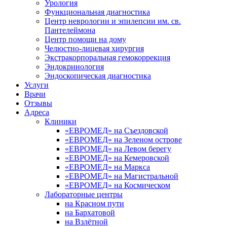
Урология
Функциональная диагностика
Центр неврологии и эпилепсии им. св.
Пантелеймона
Центр помощи на дому
Челюстно-лицевая хирургия
Экстракорпоральная гемокоррекция
Эндокринология
Эндоскопическая диагностика
Услуги
Врачи
Отзывы
Адреса
Клиники
«ЕВРОМЕД» на Съездовской
«ЕВРОМЕД» на Зеленом острове
«ЕВРОМЕД» на Левом берегу
«ЕВРОМЕД» на Кемеровской
«ЕВРОМЕД» на Маркса
«ЕВРОМЕД» на Магистральной
«ЕВРОМЕД» на Космическом
Лабораторные центры
на Красном пути
на Бархатовой
на Взлётной