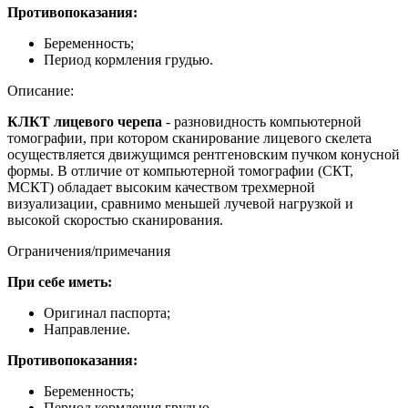
Противопоказания:
Беременность;
Период кормления грудью.
Описание:
КЛКТ
лицевого
черепа
- разновидность
компьютерной
томографии
, при котором сканирование
лицевого
скелета
осуществляется движущимся рентгеновским пучком
конусной
формы. В отличие от
компьютерной
томографии
(СКТ,
МСКТ) обладает высоким качеством трехмерной
визуализации, сравнимо меньшей
лучевой
нагрузкой и
высокой скоростью сканирования.
Ограничения/примечания
При себе иметь:
Оригинал паспорта;
Направление.
Противопоказания:
Беременность;
Период кормления грудью.