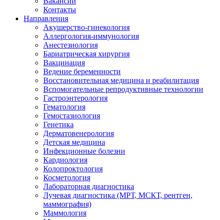
Вакансии
Контакты
Направления
Акушерство-гинекология
Аллергология-иммунология
Анестезиология
Бариатрическая хирургия
Вакцинация
Ведение беременности
Восстановительная медицина и реабилитация
Вспомогательные репродуктивные технологии
Гастроэнтерология
Гематология
Гемостазиология
Генетика
Дерматовенерология
Детская медицина
Инфекционные болезни
Кардиология
Колопроктология
Косметология
Лабораторная диагностика
Лучевая диагностика (МРТ, МСКТ, рентген,
маммография)
Маммология