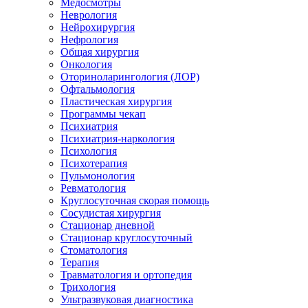
Медосмотры
Неврология
Нейрохирургия
Нефрология
Общая хирургия
Онкология
Оториноларингология (ЛОР)
Офтальмология
Пластическая хирургия
Программы чекап
Психиатрия
Психиатрия-наркология
Психология
Психотерапия
Пульмонология
Ревматология
Круглосуточная скорая помощь
Сосудистая хирургия
Стационар дневной
Стационар круглосуточный
Стоматология
Терапия
Травматология и ортопедия
Трихология
Ультразвуковая диагностика