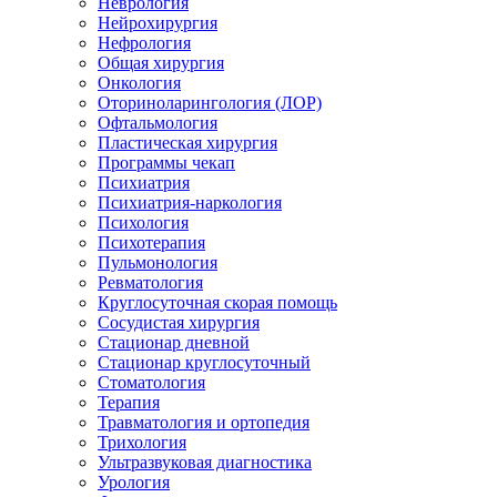
Неврология
Нейрохирургия
Нефрология
Общая хирургия
Онкология
Оториноларингология (ЛОР)
Офтальмология
Пластическая хирургия
Программы чекап
Психиатрия
Психиатрия-наркология
Психология
Психотерапия
Пульмонология
Ревматология
Круглосуточная скорая помощь
Сосудистая хирургия
Стационар дневной
Стационар круглосуточный
Стоматология
Терапия
Травматология и ортопедия
Трихология
Ультразвуковая диагностика
Урология