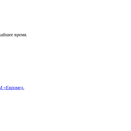
жайшее время.
 «Евромед.