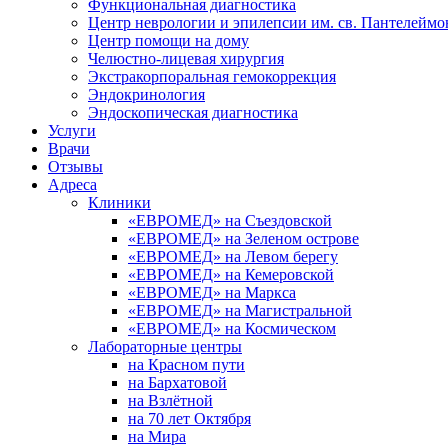
Функциональная диагностика
Центр неврологии и эпилепсии им. св. Пантелеймо
Центр помощи на дому
Челюстно-лицевая хирургия
Экстракорпоральная гемокоррекция
Эндокринология
Эндоскопическая диагностика
Услуги
Врачи
Отзывы
Адреса
Клиники
«ЕВРОМЕД» на Съездовской
«ЕВРОМЕД» на Зеленом острове
«ЕВРОМЕД» на Левом берегу
«ЕВРОМЕД» на Кемеровской
«ЕВРОМЕД» на Маркса
«ЕВРОМЕД» на Магистральной
«ЕВРОМЕД» на Космическом
Лабораторные центры
на Красном пути
на Бархатовой
на Взлётной
на 70 лет Октября
на Мира