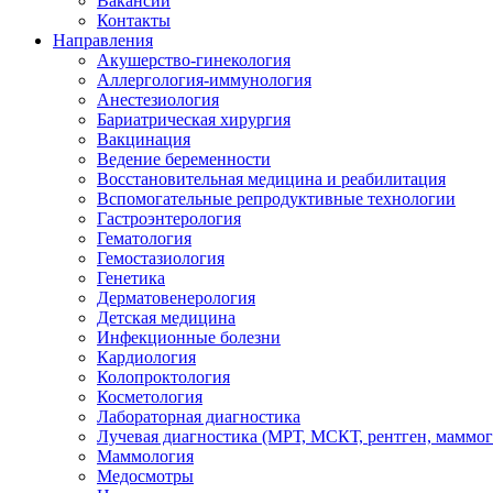
Вакансии
Контакты
Направления
Акушерство-гинекология
Аллергология-иммунология
Анестезиология
Бариатрическая хирургия
Вакцинация
Ведение беременности
Восстановительная медицина и реабилитация
Вспомогательные репродуктивные технологии
Гастроэнтерология
Гематология
Гемостазиология
Генетика
Дерматовенерология
Детская медицина
Инфекционные болезни
Кардиология
Колопроктология
Косметология
Лабораторная диагностика
Лучевая диагностика (МРТ, МСКТ, рентген, маммо
Маммология
Медосмотры