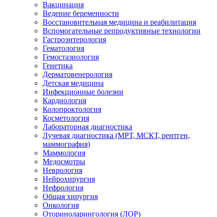
Вакцинация
Ведение беременности
Восстановительная медицина и реабилитация
Вспомогательные репродуктивные технологии
Гастроэнтерология
Гематология
Гемостазиология
Генетика
Дерматовенерология
Детская медицина
Инфекционные болезни
Кардиология
Колопроктология
Косметология
Лабораторная диагностика
Лучевая диагностика (МРТ, МСКТ, рентген,
маммография)
Маммология
Медосмотры
Неврология
Нейрохирургия
Нефрология
Общая хирургия
Онкология
Оториноларингология (ЛОР)