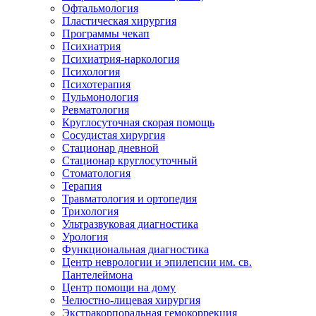
Офтальмология
Пластическая хирургия
Программы чекап
Психиатрия
Психиатрия-наркология
Психология
Психотерапия
Пульмонология
Ревматология
Круглосуточная скорая помощь
Сосудистая хирургия
Стационар дневной
Стационар круглосуточный
Стоматология
Терапия
Травматология и ортопедия
Трихология
Ультразвуковая диагностика
Урология
Функциональная диагностика
Центр неврологии и эпилепсии им. св.
Пантелеймона
Центр помощи на дому
Челюстно-лицевая хирургия
Экстракорпоральная гемокоррекция