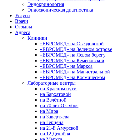
Эндокринология
Эндоскопическая диагностика
Услуги
Врачи
Отзывы
Адреса
Клиники
«ЕВРОМЕД» на Съездовской
«ЕВРОМЕД» на Зеленом острове
«ЕВРОМЕД» на Левом берегу
«ЕВРОМЕД» на Кемеровской
«ЕВРОМЕД» на Маркса
«ЕВРОМЕД» на Магистральной
«ЕВРОМЕД» на Космическом
Лабораторные центры
на Красном пути
на Бархатовой
на Взлётной
на 70 лет Октября
на Мира
на Завертяева
на Герцена
на 21-й Амурской
на 12 Декабря
на Маркса