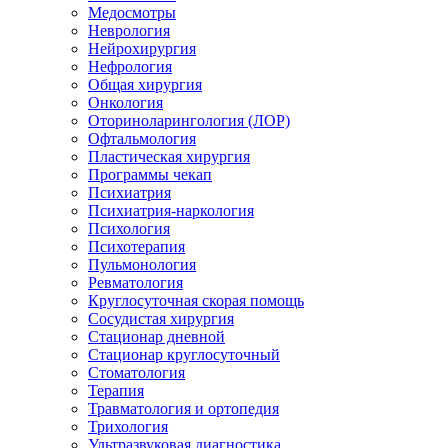
Медосмотры
Неврология
Нейрохирургия
Нефрология
Общая хирургия
Онкология
Оториноларингология (ЛОР)
Офтальмология
Пластическая хирургия
Программы чекап
Психиатрия
Психиатрия-наркология
Психология
Психотерапия
Пульмонология
Ревматология
Круглосуточная скорая помощь
Сосудистая хирургия
Стационар дневной
Стационар круглосуточный
Стоматология
Терапия
Травматология и ортопедия
Трихология
Ультразвуковая диагностика