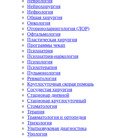
Неврология
Нейрохирургия
Нефрология
Общая хирургия
Онкология
Оториноларингология (ЛОР)
Офтальмология
Пластическая хирургия
Программы чекап
Психиатрия
Психиатрия-наркология
Психология
Психотерапия
Пульмонология
Ревматология
Круглосуточная скорая помощь
Сосудистая хирургия
Стационар дневной
Стационар круглосуточный
Стоматология
Терапия
Травматология и ортопедия
Трихология
Ультразвуковая диагностика
Урология