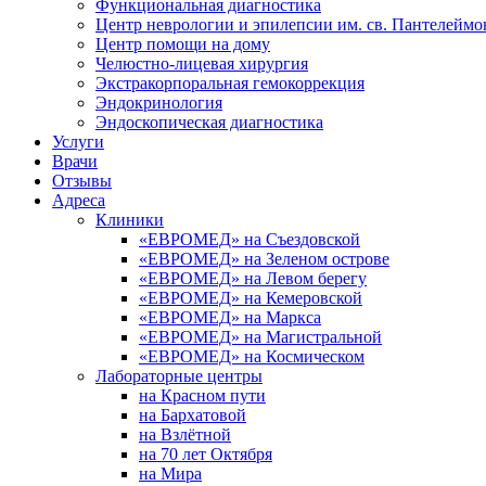
Функциональная диагностика
Центр неврологии и эпилепсии им. св. Пантелеймо
Центр помощи на дому
Челюстно-лицевая хирургия
Экстракорпоральная гемокоррекция
Эндокринология
Эндоскопическая диагностика
Услуги
Врачи
Отзывы
Адреса
Клиники
«ЕВРОМЕД» на Съездовской
«ЕВРОМЕД» на Зеленом острове
«ЕВРОМЕД» на Левом берегу
«ЕВРОМЕД» на Кемеровской
«ЕВРОМЕД» на Маркса
«ЕВРОМЕД» на Магистральной
«ЕВРОМЕД» на Космическом
Лабораторные центры
на Красном пути
на Бархатовой
на Взлётной
на 70 лет Октября
на Мира