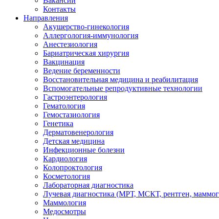
Вакансии
Контакты
Направления
Акушерство-гинекология
Аллергология-иммунология
Анестезиология
Бариатрическая хирургия
Вакцинация
Ведение беременности
Восстановительная медицина и реабилитация
Вспомогательные репродуктивные технологии
Гастроэнтерология
Гематология
Гемостазиология
Генетика
Дерматовенерология
Детская медицина
Инфекционные болезни
Кардиология
Колопроктология
Косметология
Лабораторная диагностика
Лучевая диагностика (МРТ, МСКТ, рентген, маммо
Маммология
Медосмотры