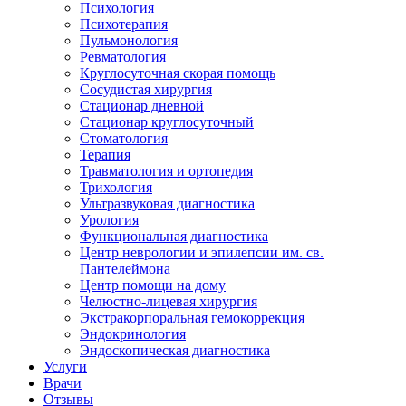
Психология
Психотерапия
Пульмонология
Ревматология
Круглосуточная скорая помощь
Сосудистая хирургия
Стационар дневной
Стационар круглосуточный
Стоматология
Терапия
Травматология и ортопедия
Трихология
Ультразвуковая диагностика
Урология
Функциональная диагностика
Центр неврологии и эпилепсии им. св.
Пантелеймона
Центр помощи на дому
Челюстно-лицевая хирургия
Экстракорпоральная гемокоррекция
Эндокринология
Эндоскопическая диагностика
Услуги
Врачи
Отзывы