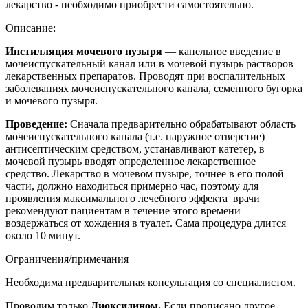
лекарство - необходимо приобрести самостоятельно.
Описание:
Инстилляция мочевого пузыря
— капельное введение в
мочеиспускательный канал или в мочевой пузырь растворов
лекарственных препаратов. Проводят при воспалительных
заболеваниях мочеиспускательного канала, семенного бугорка
и мочевого пузыря.
Проведение:
Сначала предварительно обрабатывают область
мочеиспускательного канала (т.е. наружное отверстие)
антисептическим средством, устанавливают катетер, в
мочевой пузырь вводят определенное лекарственное
средство. Лекарство в мочевом пузыре, точнее в его полой
части, должно находиться примерно час, поэтому для
проявления максимального лечебного эффекта врачи
рекомендуют пациентам в течение этого времени
воздержаться от хождения в туалет. Сама процедура длится
около 10 минут.
Ограничения/примечания
Необходима предварительная консультация со специалистом.
Проводим только
Диоксидином.
Если прописано другое