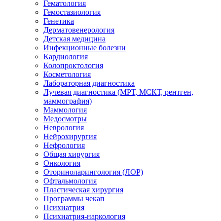
Гематология
Гемостазиология
Генетика
Дерматовенерология
Детская медицина
Инфекционные болезни
Кардиология
Колопроктология
Косметология
Лабораторная диагностика
Лучевая диагностика (МРТ, МСКТ, рентген,
маммография)
Маммология
Медосмотры
Неврология
Нейрохирургия
Нефрология
Общая хирургия
Онкология
Оториноларингология (ЛОР)
Офтальмология
Пластическая хирургия
Программы чекап
Психиатрия
Психиатрия-наркология