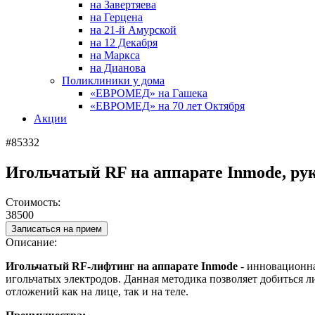
на Завертяева
на Герцена
на 21-й Амурской
на 12 Декабря
на Маркса
на Дианова
Поликлиники у дома
«ЕВРОМЕД» на Гашека
«ЕВРОМЕД» на 70 лет Октября
Акции
#85332
Игольчатый RF на аппарате Inmode, рук
Стоимость:
38500
Записаться на прием
Описание:
Игольчатый RF-лифтинг на аппарате Inmode
- инновационна
игольчатых электродов. Данная методика позволяет добиться 
отложений как на лице, так и на теле.