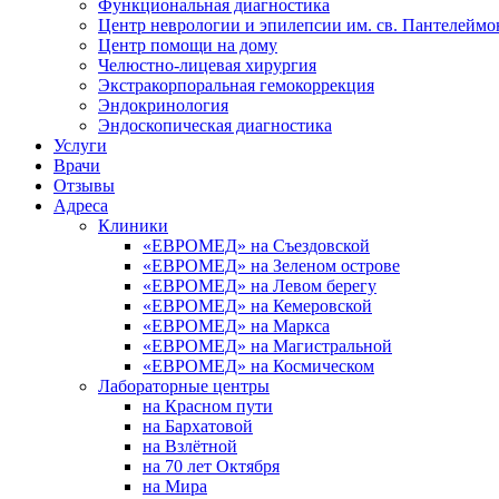
Функциональная диагностика
Центр неврологии и эпилепсии им. св. Пантелеймо
Центр помощи на дому
Челюстно-лицевая хирургия
Экстракорпоральная гемокоррекция
Эндокринология
Эндоскопическая диагностика
Услуги
Врачи
Отзывы
Адреса
Клиники
«ЕВРОМЕД» на Съездовской
«ЕВРОМЕД» на Зеленом острове
«ЕВРОМЕД» на Левом берегу
«ЕВРОМЕД» на Кемеровской
«ЕВРОМЕД» на Маркса
«ЕВРОМЕД» на Магистральной
«ЕВРОМЕД» на Космическом
Лабораторные центры
на Красном пути
на Бархатовой
на Взлётной
на 70 лет Октября
на Мира