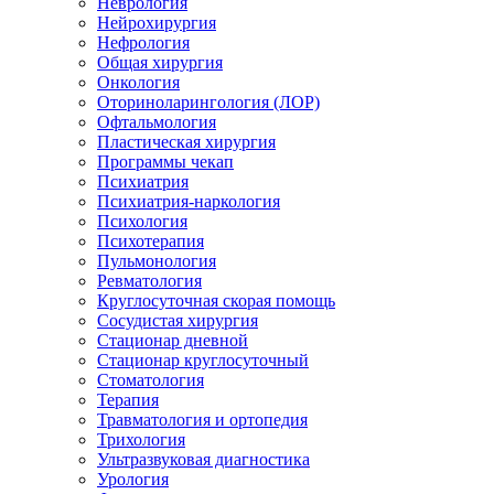
Неврология
Нейрохирургия
Нефрология
Общая хирургия
Онкология
Оториноларингология (ЛОР)
Офтальмология
Пластическая хирургия
Программы чекап
Психиатрия
Психиатрия-наркология
Психология
Психотерапия
Пульмонология
Ревматология
Круглосуточная скорая помощь
Сосудистая хирургия
Стационар дневной
Стационар круглосуточный
Стоматология
Терапия
Травматология и ортопедия
Трихология
Ультразвуковая диагностика
Урология