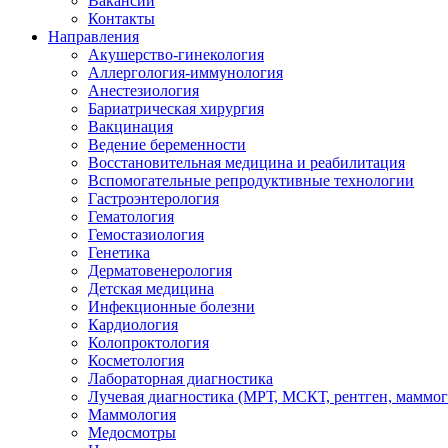
Вакансии
Контакты
Направления
Акушерство-гинекология
Аллергология-иммунология
Анестезиология
Бариатрическая хирургия
Вакцинация
Ведение беременности
Восстановительная медицина и реабилитация
Вспомогательные репродуктивные технологии
Гастроэнтерология
Гематология
Гемостазиология
Генетика
Дерматовенерология
Детская медицина
Инфекционные болезни
Кардиология
Колопроктология
Косметология
Лабораторная диагностика
Лучевая диагностика (МРТ, МСКТ, рентген, маммо
Маммология
Медосмотры