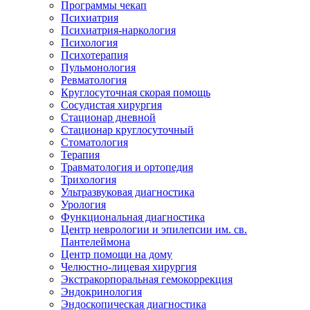
Программы чекап
Психиатрия
Психиатрия-наркология
Психология
Психотерапия
Пульмонология
Ревматология
Круглосуточная скорая помощь
Сосудистая хирургия
Стационар дневной
Стационар круглосуточный
Стоматология
Терапия
Травматология и ортопедия
Трихология
Ультразвуковая диагностика
Урология
Функциональная диагностика
Центр неврологии и эпилепсии им. св.
Пантелеймона
Центр помощи на дому
Челюстно-лицевая хирургия
Экстракорпоральная гемокоррекция
Эндокринология
Эндоскопическая диагностика