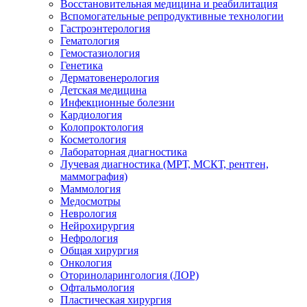
Восстановительная медицина и реабилитация
Вспомогательные репродуктивные технологии
Гастроэнтерология
Гематология
Гемостазиология
Генетика
Дерматовенерология
Детская медицина
Инфекционные болезни
Кардиология
Колопроктология
Косметология
Лабораторная диагностика
Лучевая диагностика (МРТ, МСКТ, рентген,
маммография)
Маммология
Медосмотры
Неврология
Нейрохирургия
Нефрология
Общая хирургия
Онкология
Оториноларингология (ЛОР)
Офтальмология
Пластическая хирургия