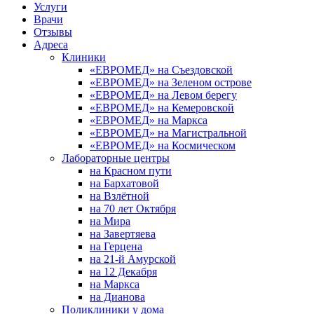
Услуги
Врачи
Отзывы
Адреса
Клиники
«ЕВРОМЕД» на Съездовской
«ЕВРОМЕД» на Зеленом острове
«ЕВРОМЕД» на Левом берегу
«ЕВРОМЕД» на Кемеровской
«ЕВРОМЕД» на Маркса
«ЕВРОМЕД» на Магистральной
«ЕВРОМЕД» на Космическом
Лабораторные центры
на Красном пути
на Бархатовой
на Взлётной
на 70 лет Октября
на Мира
на Завертяева
на Герцена
на 21-й Амурской
на 12 Декабря
на Маркса
на Дианова
Поликлиники у дома