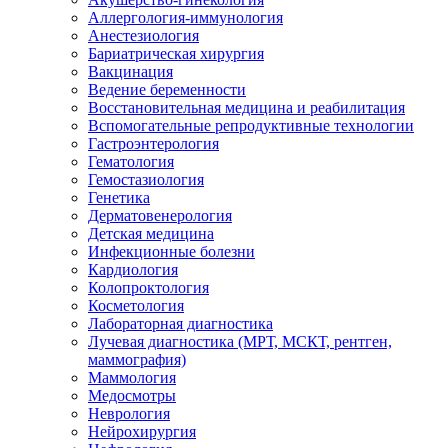
Аллергология-иммунология
Анестезиология
Бариатрическая хирургия
Вакцинация
Ведение беременности
Восстановительная медицина и реабилитация
Вспомогательные репродуктивные технологии
Гастроэнтерология
Гематология
Гемостазиология
Генетика
Дерматовенерология
Детская медицина
Инфекционные болезни
Кардиология
Колопроктология
Косметология
Лабораторная диагностика
Лучевая диагностика (МРТ, МСКТ, рентген,
маммография)
Маммология
Медосмотры
Неврология
Нейрохирургия