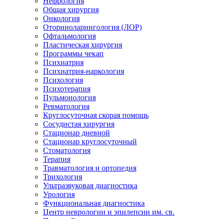
Нефрология
Общая хирургия
Онкология
Оториноларингология (ЛОР)
Офтальмология
Пластическая хирургия
Программы чекап
Психиатрия
Психиатрия-наркология
Психология
Психотерапия
Пульмонология
Ревматология
Круглосуточная скорая помощь
Сосудистая хирургия
Стационар дневной
Стационар круглосуточный
Стоматология
Терапия
Травматология и ортопедия
Трихология
Ультразвуковая диагностика
Урология
Функциональная диагностика
Центр неврологии и эпилепсии им. св.