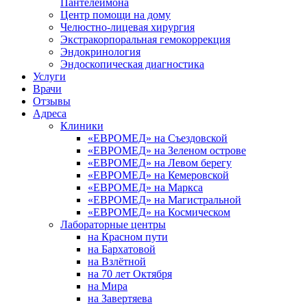
Пантелеймона
Центр помощи на дому
Челюстно-лицевая хирургия
Экстракорпоральная гемокоррекция
Эндокринология
Эндоскопическая диагностика
Услуги
Врачи
Отзывы
Адреса
Клиники
«ЕВРОМЕД» на Съездовской
«ЕВРОМЕД» на Зеленом острове
«ЕВРОМЕД» на Левом берегу
«ЕВРОМЕД» на Кемеровской
«ЕВРОМЕД» на Маркса
«ЕВРОМЕД» на Магистральной
«ЕВРОМЕД» на Космическом
Лабораторные центры
на Красном пути
на Бархатовой
на Взлётной
на 70 лет Октября
на Мира
на Завертяева