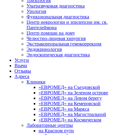
Трихология
Ультразвуковая диагностика
Урология
Функциональная диагностика
Центр неврологии и эпилепсии им. св.
Пантелеймона
Центр помощи на дому
Челюстно-лицевая хирургия
Экстракорпоральная гемокоррекция
Эндокринология
Эндоскопическая диагностика
Услуги
Врачи
Отзывы
Адреса
Клиники
«ЕВРОМЕД» на Съездовской
«ЕВРОМЕД» на Зеленом острове
«ЕВРОМЕД» на Левом берегу
«ЕВРОМЕД» на Кемеровской
«ЕВРОМЕД» на Маркса
«ЕВРОМЕД» на Магистральной
«ЕВРОМЕД» на Космическом
Лабораторные центры
на Красном пути