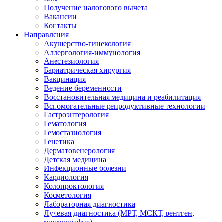
Получение налогового вычета
Вакансии
Контакты
Направления
Акушерство-гинекология
Аллергология-иммунология
Анестезиология
Бариатрическая хирургия
Вакцинация
Ведение беременности
Восстановительная медицина и реабилитация
Вспомогательные репродуктивные технологии
Гастроэнтерология
Гематология
Гемостазиология
Генетика
Дерматовенерология
Детская медицина
Инфекционные болезни
Кардиология
Колопроктология
Косметология
Лабораторная диагностика
Лучевая диагностика (МРТ, МСКТ, рентген,
маммография)