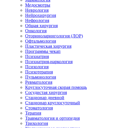
Медосмотры
Неврология
Нейрохирургия
Нефрология
Общая хирургия
Онкология
Оториноларингология (ЛОР)
Офтальмология
Пластическая хирургия
Программы чекап
Психиатрия
Психиатрия-наркология
Психология
Психотерапия
Пульмонология
Ревматология
Круглосуточная скорая помощь
Сосудистая хирургия
Стационар дневной
Стационар круглосуточный
Стоматология
Терапия
Травматология и ортопедия
Трихология