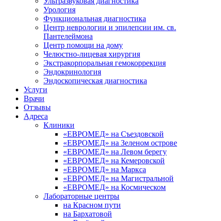
Ультразвуковая диагностика
Урология
Функциональная диагностика
Центр неврологии и эпилепсии им. св.
Пантелеймона
Центр помощи на дому
Челюстно-лицевая хирургия
Экстракорпоральная гемокоррекция
Эндокринология
Эндоскопическая диагностика
Услуги
Врачи
Отзывы
Адреса
Клиники
«ЕВРОМЕД» на Съездовской
«ЕВРОМЕД» на Зеленом острове
«ЕВРОМЕД» на Левом берегу
«ЕВРОМЕД» на Кемеровской
«ЕВРОМЕД» на Маркса
«ЕВРОМЕД» на Магистральной
«ЕВРОМЕД» на Космическом
Лабораторные центры
на Красном пути
на Бархатовой