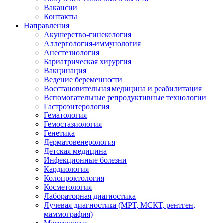
Вакансии
Контакты
Направления
Акушерство-гинекология
Аллергология-иммунология
Анестезиология
Бариатрическая хирургия
Вакцинация
Ведение беременности
Восстановительная медицина и реабилитация
Вспомогательные репродуктивные технологии
Гастроэнтерология
Гематология
Гемостазиология
Генетика
Дерматовенерология
Детская медицина
Инфекционные болезни
Кардиология
Колопроктология
Косметология
Лабораторная диагностика
Лучевая диагностика (МРТ, МСКТ, рентген,
маммография)
Маммология