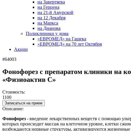
на Завертяева
на Герцена
на 21-й Амурской
на 12 Декабря
на Маркса
на Дианова
Поликлиники у дома
«ЕВРОМЕД» на Гашека
«ЕВРОМЕД» на 70 лет Октября
Акции
#64003
Фонофорез с препаратом клиники на ко
«Физиоактив С»
Стоимость:
1100
Записаться на прием
Описание:
Фонофорез
- введение лекарственных веществ с помощью ульт
которых происходит массаж на клеточном уровне, клетки сжима
возбуждаются нервные структуры, активизируются жизненные