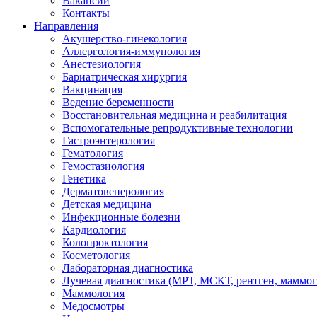
Вакансии
Контакты
Направления
Акушерство-гинекология
Аллергология-иммунология
Анестезиология
Бариатрическая хирургия
Вакцинация
Ведение беременности
Восстановительная медицина и реабилитация
Вспомогательные репродуктивные технологии
Гастроэнтерология
Гематология
Гемостазиология
Генетика
Дерматовенерология
Детская медицина
Инфекционные болезни
Кардиология
Колопроктология
Косметология
Лабораторная диагностика
Лучевая диагностика (МРТ, МСКТ, рентген, маммо
Маммология
Медосмотры