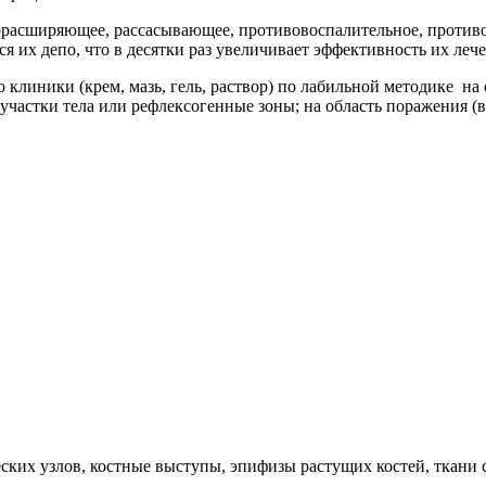
дорасширяющее, рассасывающее, противовоспалительное, против
ся их депо, что в десятки раз увеличивает эффективность их леч
 клиники (крем, мазь, гель, раствор) по лабильной методике на
астки тела или рефлексогенные зоны; на область поражения (вок
еских узлов, костные выступы, эпифизы растущих костей, ткан