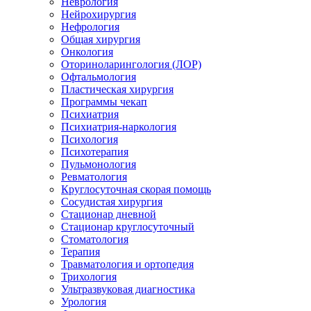
Неврология
Нейрохирургия
Нефрология
Общая хирургия
Онкология
Оториноларингология (ЛОР)
Офтальмология
Пластическая хирургия
Программы чекап
Психиатрия
Психиатрия-наркология
Психология
Психотерапия
Пульмонология
Ревматология
Круглосуточная скорая помощь
Сосудистая хирургия
Стационар дневной
Стационар круглосуточный
Стоматология
Терапия
Травматология и ортопедия
Трихология
Ультразвуковая диагностика
Урология