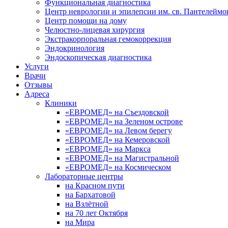
Функциональная диагностика
Центр неврологии и эпилепсии им. св. Пантелеймо
Центр помощи на дому
Челюстно-лицевая хирургия
Экстракорпоральная гемокоррекция
Эндокринология
Эндоскопическая диагностика
Услуги
Врачи
Отзывы
Адреса
Клиники
«ЕВРОМЕД» на Съездовской
«ЕВРОМЕД» на Зеленом острове
«ЕВРОМЕД» на Левом берегу
«ЕВРОМЕД» на Кемеровской
«ЕВРОМЕД» на Маркса
«ЕВРОМЕД» на Магистральной
«ЕВРОМЕД» на Космическом
Лабораторные центры
на Красном пути
на Бархатовой
на Взлётной
на 70 лет Октября
на Мира