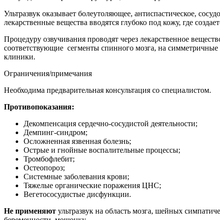
Ультразвук оказывает болеутоляющее, антиспастическое, сосу
лекарственные вещества вводятся глубоко под кожу, где создает
Процедуру озвучивания проводят через лекарственное вещество
соответствующие сегменты спинного мозга, на симметричные уч
клиники.
Ограничения/примечания
Необходима предварительная консультация со специалистом.
Противопоказания:
Декомпенсация сердечно-сосудистой деятельности;
Демпинг-синдром;
Осложненная язвенная болезнь;
Острые и гнойные воспалительные процессы;
Тромбофлебит;
Остеопороз;
Системные заболевания крови;
Тяжелые органические поражения ЦНС;
Вегетососудистые дисфункции.
Не применяют
ультразвук на область мозга, шейных симпатич
беременности, мошонку