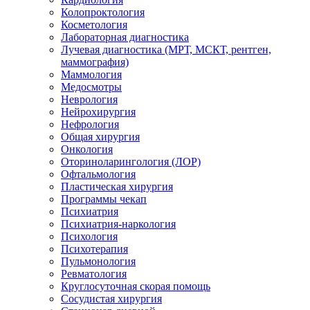
Колопроктология
Косметология
Лабораторная диагностика
Лучевая диагностика (МРТ, МСКТ, рентген,
маммография)
Маммология
Медосмотры
Неврология
Нейрохирургия
Нефрология
Общая хирургия
Онкология
Оториноларингология (ЛОР)
Офтальмология
Пластическая хирургия
Программы чекап
Психиатрия
Психиатрия-наркология
Психология
Психотерапия
Пульмонология
Ревматология
Круглосуточная скорая помощь
Сосудистая хирургия