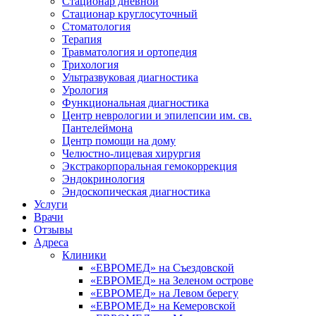
Стационар дневной
Стационар круглосуточный
Стоматология
Терапия
Травматология и ортопедия
Трихология
Ультразвуковая диагностика
Урология
Функциональная диагностика
Центр неврологии и эпилепсии им. св.
Пантелеймона
Центр помощи на дому
Челюстно-лицевая хирургия
Экстракорпоральная гемокоррекция
Эндокринология
Эндоскопическая диагностика
Услуги
Врачи
Отзывы
Адреса
Клиники
«ЕВРОМЕД» на Съездовской
«ЕВРОМЕД» на Зеленом острове
«ЕВРОМЕД» на Левом берегу
«ЕВРОМЕД» на Кемеровской