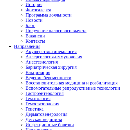
История
Фотогалерея
Программа лояльности
Новости
Блог
Получение налогового вычета
Вакансии
Контакты
Направления
Акушерство-гинекология
Аллергология-иммунология
Анестезиология
Бариатрическая хирургия
Вакцинация
Ведение беременности
Восстановительная медицина и реабилитация
Вспомогательные репродуктивные технологии
Гастроэнтерология
Гематология
Гемостазиология
Генетика
Дерматовенерология
Детская медицина
Инфекционные болезни
Кардиология