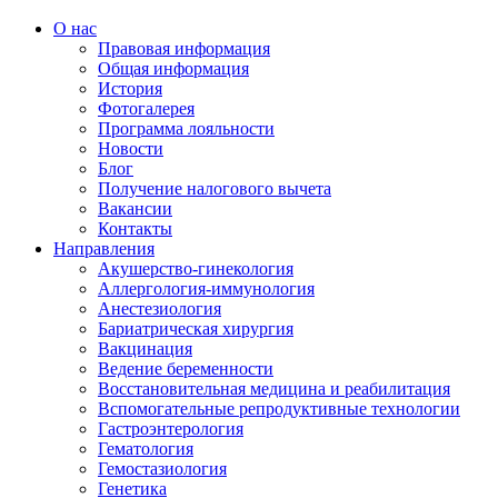
О нас
Правовая информация
Общая информация
История
Фотогалерея
Программа лояльности
Новости
Блог
Получение налогового вычета
Вакансии
Контакты
Направления
Акушерство-гинекология
Аллергология-иммунология
Анестезиология
Бариатрическая хирургия
Вакцинация
Ведение беременности
Восстановительная медицина и реабилитация
Вспомогательные репродуктивные технологии
Гастроэнтерология
Гематология
Гемостазиология
Генетика