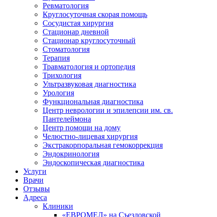
Ревматология
Круглосуточная скорая помощь
Сосудистая хирургия
Стационар дневной
Стационар круглосуточный
Стоматология
Терапия
Травматология и ортопедия
Трихология
Ультразвуковая диагностика
Урология
Функциональная диагностика
Центр неврологии и эпилепсии им. св.
Пантелеймона
Центр помощи на дому
Челюстно-лицевая хирургия
Экстракорпоральная гемокоррекция
Эндокринология
Эндоскопическая диагностика
Услуги
Врачи
Отзывы
Адреса
Клиники
«ЕВРОМЕД» на Съездовской