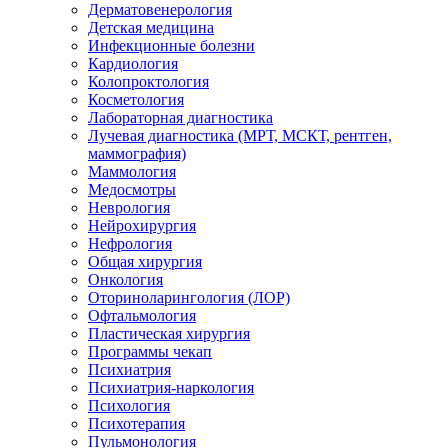
Дерматовенерология
Детская медицина
Инфекционные болезни
Кардиология
Колопроктология
Косметология
Лабораторная диагностика
Лучевая диагностика (МРТ, МСКТ, рентген,
маммография)
Маммология
Медосмотры
Неврология
Нейрохирургия
Нефрология
Общая хирургия
Онкология
Оториноларингология (ЛОР)
Офтальмология
Пластическая хирургия
Программы чекап
Психиатрия
Психиатрия-наркология
Психология
Психотерапия
Пульмонология