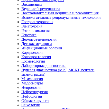
Вакцинация
Ведение беременности
Восстановительная медицина и реабилитация
Вспомогательные репродуктивные технологии
Гастроэнтерология
Гематология
Гемостазиология
Генетика
Дерматовенерология
Детская медицина
Инфекционные болезни
Кардиология
Колопроктология
Косметология
Лабораторная диагностика
Лучевая диагностика (МРТ, МСКТ, рентген,
маммография)
Маммология
Медосмотры
Неврология
Нейрохирургия
Нефрология
Общая хирургия
Онкология