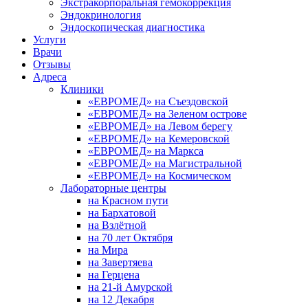
Экстракорпоральная гемокоррекция
Эндокринология
Эндоскопическая диагностика
Услуги
Врачи
Отзывы
Адреса
Клиники
«ЕВРОМЕД» на Съездовской
«ЕВРОМЕД» на Зеленом острове
«ЕВРОМЕД» на Левом берегу
«ЕВРОМЕД» на Кемеровской
«ЕВРОМЕД» на Маркса
«ЕВРОМЕД» на Магистральной
«ЕВРОМЕД» на Космическом
Лабораторные центры
на Красном пути
на Бархатовой
на Взлётной
на 70 лет Октября
на Мира
на Завертяева
на Герцена
на 21-й Амурской
на 12 Декабря