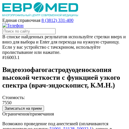
Единая справочная
8 (3812) 331-400
В списке найденных результатов используйте стрелки вверх и
вниз для выбора и Enter для перехода на нужную страницу.
Если у вас устройство с тачскрином, используйте
пролистывание или нажатие.
#16003.1
Видеоэзофагогастродуоденоскопия
высокой четкости с функцией узкого
спектра (врач-эндоскопист, К.М.Н.)
Стоимость:
7550
Записаться на прием
Ограничения/примечания
Возможно проведение под анестезией (оплачиваются
дополнительно услуги:
51001
,
51128
,
50032.1
), запись в