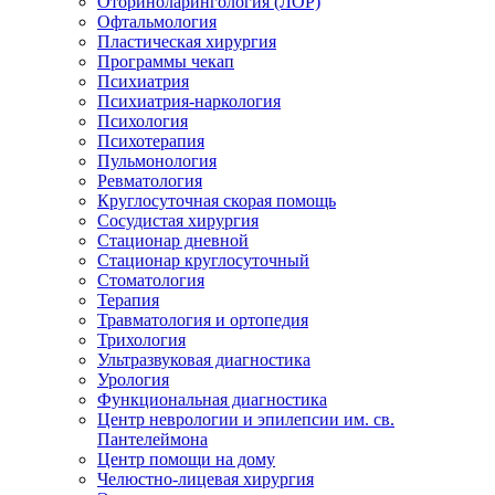
Оториноларингология (ЛОР)
Офтальмология
Пластическая хирургия
Программы чекап
Психиатрия
Психиатрия-наркология
Психология
Психотерапия
Пульмонология
Ревматология
Круглосуточная скорая помощь
Сосудистая хирургия
Стационар дневной
Стационар круглосуточный
Стоматология
Терапия
Травматология и ортопедия
Трихология
Ультразвуковая диагностика
Урология
Функциональная диагностика
Центр неврологии и эпилепсии им. св.
Пантелеймона
Центр помощи на дому
Челюстно-лицевая хирургия