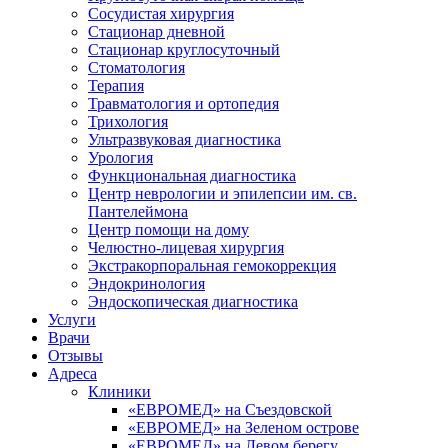
Сосудистая хирургия
Стационар дневной
Стационар круглосуточный
Стоматология
Терапия
Травматология и ортопедия
Трихология
Ультразвуковая диагностика
Урология
Функциональная диагностика
Центр неврологии и эпилепсии им. св.
Пантелеймона
Центр помощи на дому
Челюстно-лицевая хирургия
Экстракорпоральная гемокоррекция
Эндокринология
Эндоскопическая диагностика
Услуги
Врачи
Отзывы
Адреса
Клиники
«ЕВРОМЕД» на Съездовской
«ЕВРОМЕД» на Зеленом острове
«ЕВРОМЕД» на Левом берегу