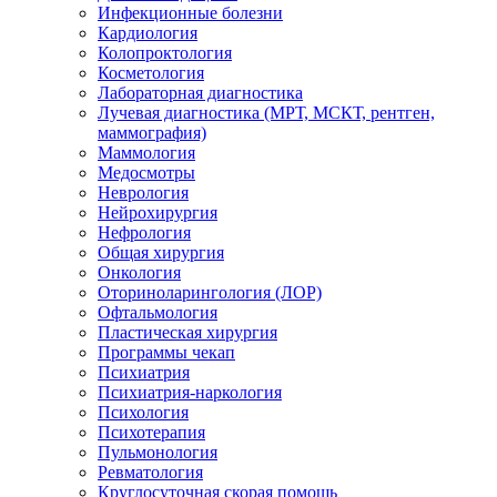
Инфекционные болезни
Кардиология
Колопроктология
Косметология
Лабораторная диагностика
Лучевая диагностика (МРТ, МСКТ, рентген,
маммография)
Маммология
Медосмотры
Неврология
Нейрохирургия
Нефрология
Общая хирургия
Онкология
Оториноларингология (ЛОР)
Офтальмология
Пластическая хирургия
Программы чекап
Психиатрия
Психиатрия-наркология
Психология
Психотерапия
Пульмонология
Ревматология
Круглосуточная скорая помощь