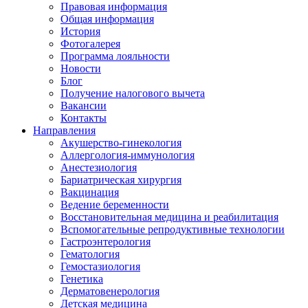
Правовая информация
Общая информация
История
Фотогалерея
Программа лояльности
Новости
Блог
Получение налогового вычета
Вакансии
Контакты
Направления
Акушерство-гинекология
Аллергология-иммунология
Анестезиология
Бариатрическая хирургия
Вакцинация
Ведение беременности
Восстановительная медицина и реабилитация
Вспомогательные репродуктивные технологии
Гастроэнтерология
Гематология
Гемостазиология
Генетика
Дерматовенерология
Детская медицина