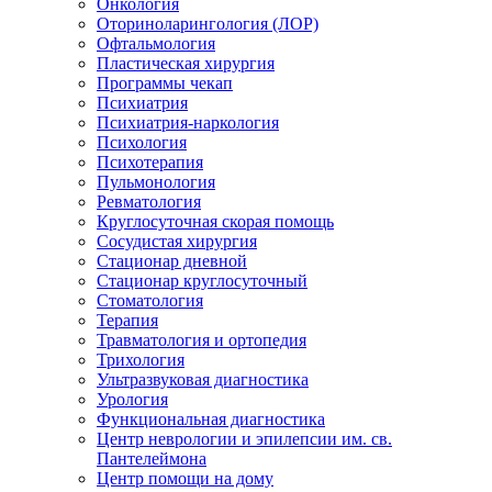
Онкология
Оториноларингология (ЛОР)
Офтальмология
Пластическая хирургия
Программы чекап
Психиатрия
Психиатрия-наркология
Психология
Психотерапия
Пульмонология
Ревматология
Круглосуточная скорая помощь
Сосудистая хирургия
Стационар дневной
Стационар круглосуточный
Стоматология
Терапия
Травматология и ортопедия
Трихология
Ультразвуковая диагностика
Урология
Функциональная диагностика
Центр неврологии и эпилепсии им. св.
Пантелеймона
Центр помощи на дому