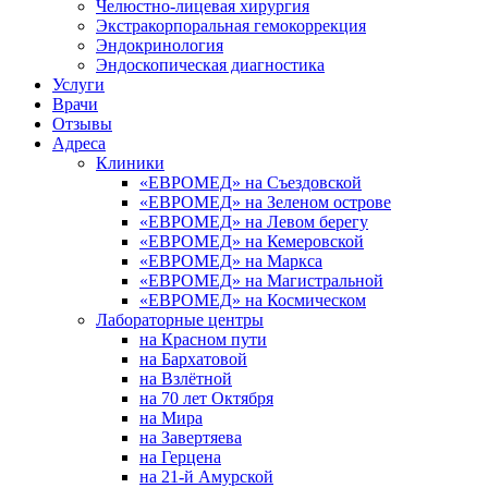
Челюстно-лицевая хирургия
Экстракорпоральная гемокоррекция
Эндокринология
Эндоскопическая диагностика
Услуги
Врачи
Отзывы
Адреса
Клиники
«ЕВРОМЕД» на Съездовской
«ЕВРОМЕД» на Зеленом острове
«ЕВРОМЕД» на Левом берегу
«ЕВРОМЕД» на Кемеровской
«ЕВРОМЕД» на Маркса
«ЕВРОМЕД» на Магистральной
«ЕВРОМЕД» на Космическом
Лабораторные центры
на Красном пути
на Бархатовой
на Взлётной
на 70 лет Октября
на Мира
на Завертяева
на Герцена
на 21-й Амурской