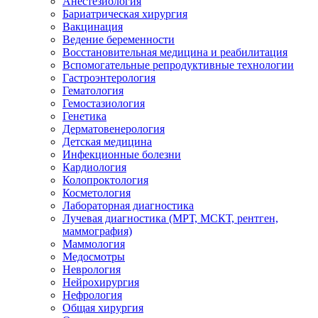
Анестезиология
Бариатрическая хирургия
Вакцинация
Ведение беременности
Восстановительная медицина и реабилитация
Вспомогательные репродуктивные технологии
Гастроэнтерология
Гематология
Гемостазиология
Генетика
Дерматовенерология
Детская медицина
Инфекционные болезни
Кардиология
Колопроктология
Косметология
Лабораторная диагностика
Лучевая диагностика (МРТ, МСКТ, рентген,
маммография)
Маммология
Медосмотры
Неврология
Нейрохирургия
Нефрология
Общая хирургия