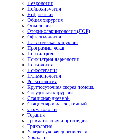
Неврология
Нейрохирургия
Нефрология
Общая хирургия
Онкология
Оториноларингология (ЛОР)
Офтальмология
Пластическая хирургия
Программы чекап
Психиатрия
Психиатрия-наркология
Психология
Психотерапия
Пульмонология
Ревматология
Круглосуточная скорая помощь
Сосудистая хирургия
Стационар дневной
Стационар круглосуточный
Стоматология
Терапия
Травматология и ортопедия
Трихология
Ультразвуковая диагностика
Урология