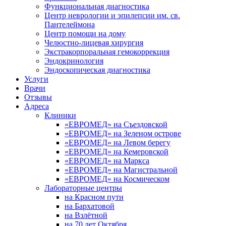
Функциональная диагностика
Центр неврологии и эпилепсии им. св.
Пантелеймона
Центр помощи на дому
Челюстно-лицевая хирургия
Экстракорпоральная гемокоррекция
Эндокринология
Эндоскопическая диагностика
Услуги
Врачи
Отзывы
Адреса
Клиники
«ЕВРОМЕД» на Съездовской
«ЕВРОМЕД» на Зеленом острове
«ЕВРОМЕД» на Левом берегу
«ЕВРОМЕД» на Кемеровской
«ЕВРОМЕД» на Маркса
«ЕВРОМЕД» на Магистральной
«ЕВРОМЕД» на Космическом
Лабораторные центры
на Красном пути
на Бархатовой
на Взлётной
на 70 лет Октября