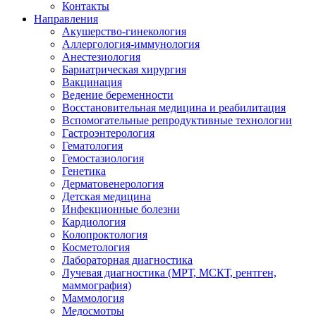
Контакты
Направления
Акушерство-гинекология
Аллергология-иммунология
Анестезиология
Бариатрическая хирургия
Вакцинация
Ведение беременности
Восстановительная медицина и реабилитация
Вспомогательные репродуктивные технологии
Гастроэнтерология
Гематология
Гемостазиология
Генетика
Дерматовенерология
Детская медицина
Инфекционные болезни
Кардиология
Колопроктология
Косметология
Лабораторная диагностика
Лучевая диагностика (МРТ, МСКТ, рентген,
маммография)
Маммология
Медосмотры