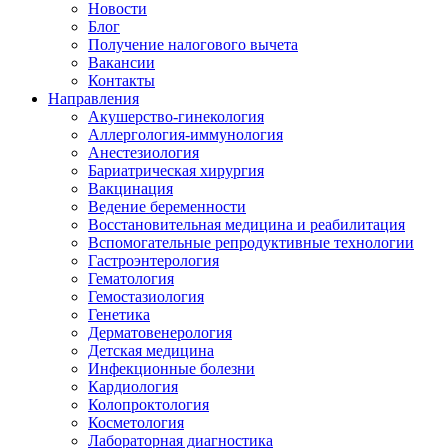
Новости
Блог
Получение налогового вычета
Вакансии
Контакты
Направления
Акушерство-гинекология
Аллергология-иммунология
Анестезиология
Бариатрическая хирургия
Вакцинация
Ведение беременности
Восстановительная медицина и реабилитация
Вспомогательные репродуктивные технологии
Гастроэнтерология
Гематология
Гемостазиология
Генетика
Дерматовенерология
Детская медицина
Инфекционные болезни
Кардиология
Колопроктология
Косметология
Лабораторная диагностика