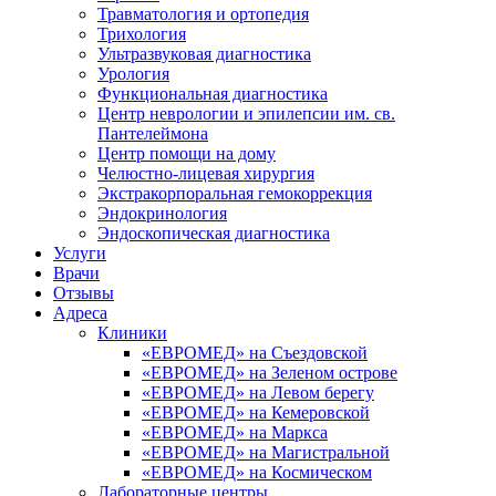
Травматология и ортопедия
Трихология
Ультразвуковая диагностика
Урология
Функциональная диагностика
Центр неврологии и эпилепсии им. св.
Пантелеймона
Центр помощи на дому
Челюстно-лицевая хирургия
Экстракорпоральная гемокоррекция
Эндокринология
Эндоскопическая диагностика
Услуги
Врачи
Отзывы
Адреса
Клиники
«ЕВРОМЕД» на Съездовской
«ЕВРОМЕД» на Зеленом острове
«ЕВРОМЕД» на Левом берегу
«ЕВРОМЕД» на Кемеровской
«ЕВРОМЕД» на Маркса
«ЕВРОМЕД» на Магистральной
«ЕВРОМЕД» на Космическом
Лабораторные центры