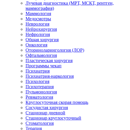
Лучевая диагностика (МРТ, МСКТ, рентген,
маммография)
Маммология
Медосмотры
Неврология
Нейрохирургия
Нефрология
Общая хирургия
Онкология
Оториноларингология (ЛОР)
Офтальмология
Пластическая хирургия
Программы чекап
Психиатрия
Психиатрия-наркология
Психология
Психотерапия
Пульмонология
Ревматология
Круглосуточная скорая помощь
Сосудистая хирургия
Стационар дневной
Стационар круглосуточный
Стоматология
Терапия