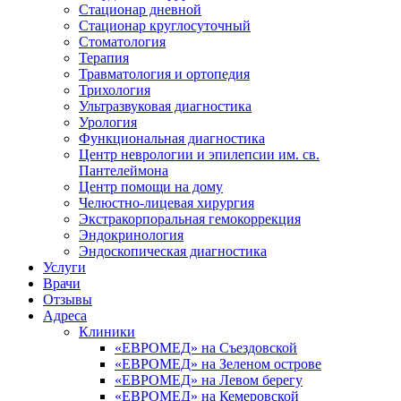
Стационар дневной
Стационар круглосуточный
Стоматология
Терапия
Травматология и ортопедия
Трихология
Ультразвуковая диагностика
Урология
Функциональная диагностика
Центр неврологии и эпилепсии им. св.
Пантелеймона
Центр помощи на дому
Челюстно-лицевая хирургия
Экстракорпоральная гемокоррекция
Эндокринология
Эндоскопическая диагностика
Услуги
Врачи
Отзывы
Адреса
Клиники
«ЕВРОМЕД» на Съездовской
«ЕВРОМЕД» на Зеленом острове
«ЕВРОМЕД» на Левом берегу
«ЕВРОМЕД» на Кемеровской