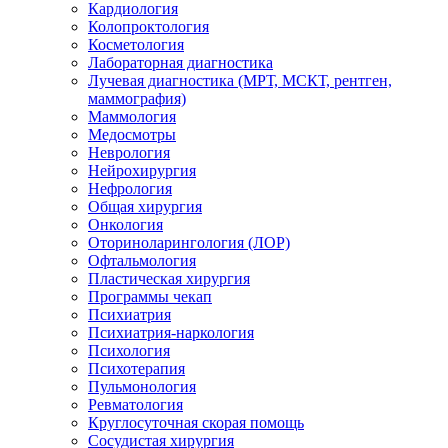
Кардиология
Колопроктология
Косметология
Лабораторная диагностика
Лучевая диагностика (МРТ, МСКТ, рентген,
маммография)
Маммология
Медосмотры
Неврология
Нейрохирургия
Нефрология
Общая хирургия
Онкология
Оториноларингология (ЛОР)
Офтальмология
Пластическая хирургия
Программы чекап
Психиатрия
Психиатрия-наркология
Психология
Психотерапия
Пульмонология
Ревматология
Круглосуточная скорая помощь
Сосудистая хирургия