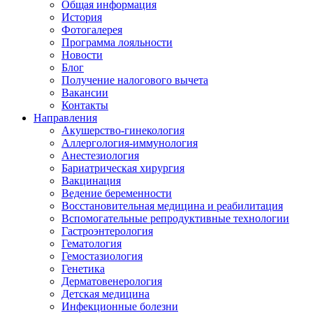
Общая информация
История
Фотогалерея
Программа лояльности
Новости
Блог
Получение налогового вычета
Вакансии
Контакты
Направления
Акушерство-гинекология
Аллергология-иммунология
Анестезиология
Бариатрическая хирургия
Вакцинация
Ведение беременности
Восстановительная медицина и реабилитация
Вспомогательные репродуктивные технологии
Гастроэнтерология
Гематология
Гемостазиология
Генетика
Дерматовенерология
Детская медицина
Инфекционные болезни