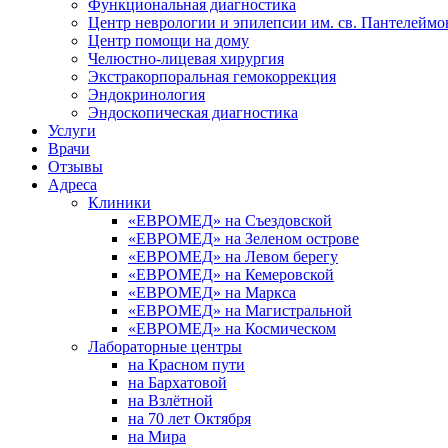
Функциональная диагностика
Центр неврологии и эпилепсии им. св. Пантелеймо
Центр помощи на дому
Челюстно-лицевая хирургия
Экстракорпоральная гемокоррекция
Эндокринология
Эндоскопическая диагностика
Услуги
Врачи
Отзывы
Адреса
Клиники
«ЕВРОМЕД» на Съездовской
«ЕВРОМЕД» на Зеленом острове
«ЕВРОМЕД» на Левом берегу
«ЕВРОМЕД» на Кемеровской
«ЕВРОМЕД» на Маркса
«ЕВРОМЕД» на Магистральной
«ЕВРОМЕД» на Космическом
Лабораторные центры
на Красном пути
на Бархатовой
на Взлётной
на 70 лет Октября
на Мира