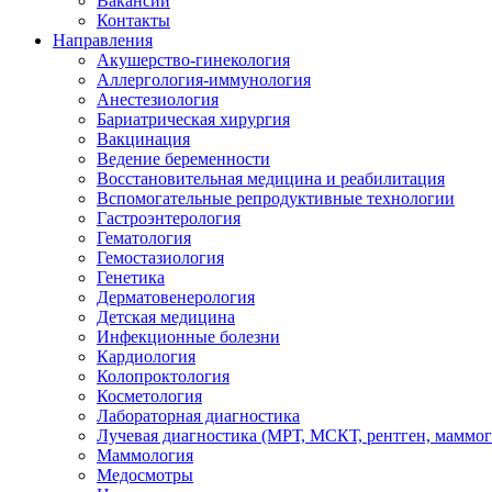
Вакансии
Контакты
Направления
Акушерство-гинекология
Аллергология-иммунология
Анестезиология
Бариатрическая хирургия
Вакцинация
Ведение беременности
Восстановительная медицина и реабилитация
Вспомогательные репродуктивные технологии
Гастроэнтерология
Гематология
Гемостазиология
Генетика
Дерматовенерология
Детская медицина
Инфекционные болезни
Кардиология
Колопроктология
Косметология
Лабораторная диагностика
Лучевая диагностика (МРТ, МСКТ, рентген, маммо
Маммология
Медосмотры