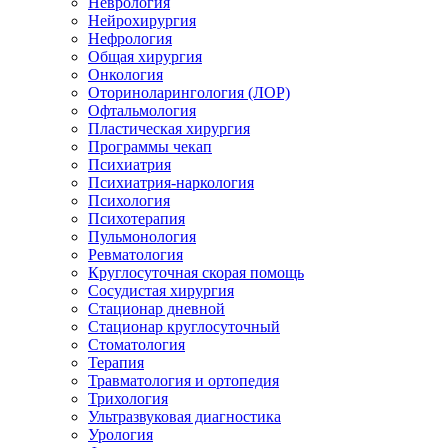
Неврология
Нейрохирургия
Нефрология
Общая хирургия
Онкология
Оториноларингология (ЛОР)
Офтальмология
Пластическая хирургия
Программы чекап
Психиатрия
Психиатрия-наркология
Психология
Психотерапия
Пульмонология
Ревматология
Круглосуточная скорая помощь
Сосудистая хирургия
Стационар дневной
Стационар круглосуточный
Стоматология
Терапия
Травматология и ортопедия
Трихология
Ультразвуковая диагностика
Урология