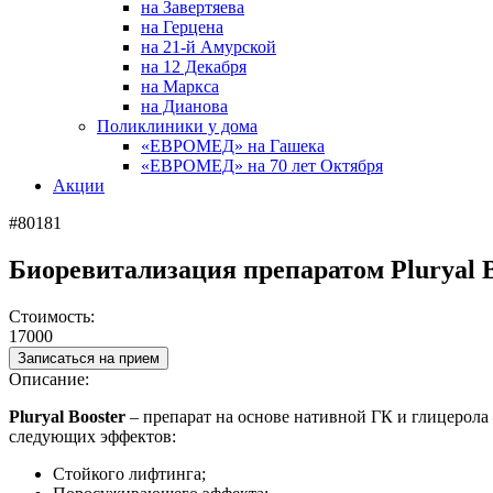
на Завертяева
на Герцена
на 21-й Амурской
на 12 Декабря
на Маркса
на Дианова
Поликлиники у дома
«ЕВРОМЕД» на Гашека
«ЕВРОМЕД» на 70 лет Октября
Акции
#80181
Биоревитализация препаратом Pluryal Bo
Стоимость:
17000
Записаться на прием
Описание:
Pluryal Booster
– препарат на основе нативной ГК и глицерола
следующих эффектов:
Стойкого лифтинга;