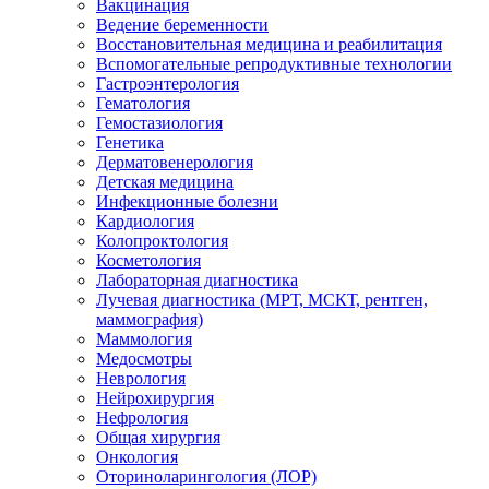
Вакцинация
Ведение беременности
Восстановительная медицина и реабилитация
Вспомогательные репродуктивные технологии
Гастроэнтерология
Гематология
Гемостазиология
Генетика
Дерматовенерология
Детская медицина
Инфекционные болезни
Кардиология
Колопроктология
Косметология
Лабораторная диагностика
Лучевая диагностика (МРТ, МСКТ, рентген,
маммография)
Маммология
Медосмотры
Неврология
Нейрохирургия
Нефрология
Общая хирургия
Онкология
Оториноларингология (ЛОР)