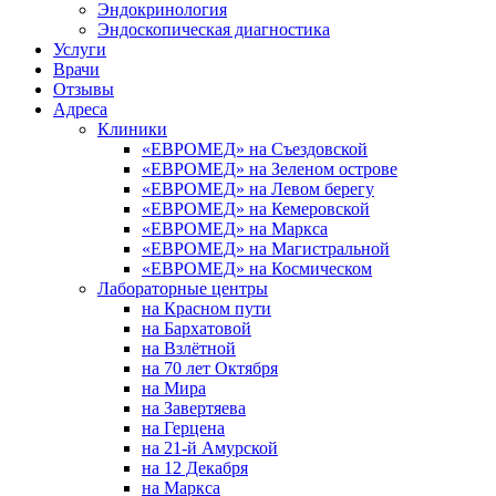
Эндокринология
Эндоскопическая диагностика
Услуги
Врачи
Отзывы
Адреса
Клиники
«ЕВРОМЕД» на Съездовской
«ЕВРОМЕД» на Зеленом острове
«ЕВРОМЕД» на Левом берегу
«ЕВРОМЕД» на Кемеровской
«ЕВРОМЕД» на Маркса
«ЕВРОМЕД» на Магистральной
«ЕВРОМЕД» на Космическом
Лабораторные центры
на Красном пути
на Бархатовой
на Взлётной
на 70 лет Октября
на Мира
на Завертяева
на Герцена
на 21-й Амурской
на 12 Декабря
на Маркса