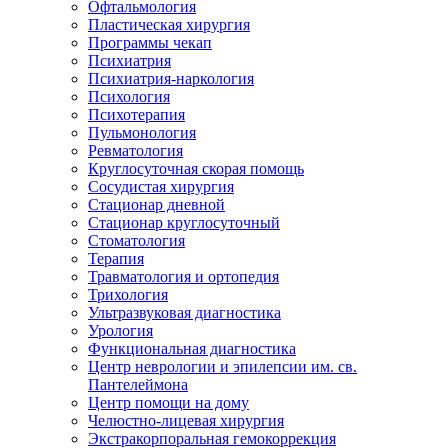
Офтальмология
Пластическая хирургия
Программы чекап
Психиатрия
Психиатрия-наркология
Психология
Психотерапия
Пульмонология
Ревматология
Круглосуточная скорая помощь
Сосудистая хирургия
Стационар дневной
Стационар круглосуточный
Стоматология
Терапия
Травматология и ортопедия
Трихология
Ультразвуковая диагностика
Урология
Функциональная диагностика
Центр неврологии и эпилепсии им. св.
Пантелеймона
Центр помощи на дому
Челюстно-лицевая хирургия
Экстракорпоральная гемокоррекция