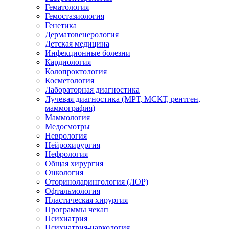
Гематология
Гемостазиология
Генетика
Дерматовенерология
Детская медицина
Инфекционные болезни
Кардиология
Колопроктология
Косметология
Лабораторная диагностика
Лучевая диагностика (МРТ, МСКТ, рентген,
маммография)
Маммология
Медосмотры
Неврология
Нейрохирургия
Нефрология
Общая хирургия
Онкология
Оториноларингология (ЛОР)
Офтальмология
Пластическая хирургия
Программы чекап
Психиатрия
Психиатрия-наркология