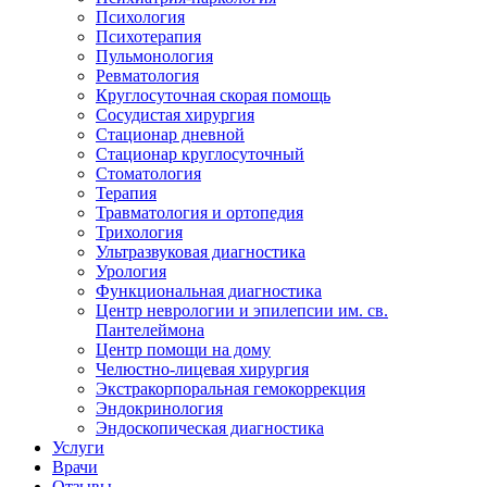
Психология
Психотерапия
Пульмонология
Ревматология
Круглосуточная скорая помощь
Сосудистая хирургия
Стационар дневной
Стационар круглосуточный
Стоматология
Терапия
Травматология и ортопедия
Трихология
Ультразвуковая диагностика
Урология
Функциональная диагностика
Центр неврологии и эпилепсии им. св.
Пантелеймона
Центр помощи на дому
Челюстно-лицевая хирургия
Экстракорпоральная гемокоррекция
Эндокринология
Эндоскопическая диагностика
Услуги
Врачи
Отзывы