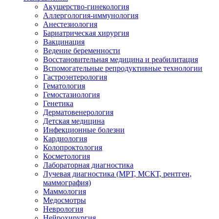
Акушерство-гинекология
Аллергология-иммунология
Анестезиология
Бариатрическая хирургия
Вакцинация
Ведение беременности
Восстановительная медицина и реабилитация
Вспомогательные репродуктивные технологии
Гастроэнтерология
Гематология
Гемостазиология
Генетика
Дерматовенерология
Детская медицина
Инфекционные болезни
Кардиология
Колопроктология
Косметология
Лабораторная диагностика
Лучевая диагностика (МРТ, МСКТ, рентген,
маммография)
Маммология
Медосмотры
Неврология
Нейрохирургия