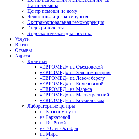
Пантелеймона
Центр помощи на дому
Челюстно-лицевая хирургия
Экстракорпоральная гемокоррекция
Эндокринология
Эндоскопическая диагностика
Услуги
Врачи
Отзывы
Адреса
Клиники
«ЕВРОМЕД» на Съездовской
«ЕВРОМЕД» на Зеленом острове
«ЕВРОМЕД» на Левом берегу
«ЕВРОМЕД» на Кемеровской
«ЕВРОМЕД» на Маркса
«ЕВРОМЕД» на Магистральной
«ЕВРОМЕД» на Космическом
Лабораторные центры
на Красном пути
на Бархатовой
на Взлётной
на 70 лет Октября
на Мира