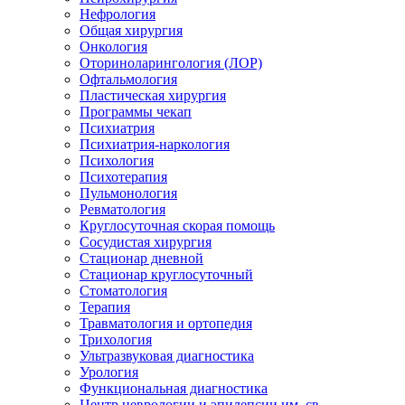
Нефрология
Общая хирургия
Онкология
Оториноларингология (ЛОР)
Офтальмология
Пластическая хирургия
Программы чекап
Психиатрия
Психиатрия-наркология
Психология
Психотерапия
Пульмонология
Ревматология
Круглосуточная скорая помощь
Сосудистая хирургия
Стационар дневной
Стационар круглосуточный
Стоматология
Терапия
Травматология и ортопедия
Трихология
Ультразвуковая диагностика
Урология
Функциональная диагностика
Центр неврологии и эпилепсии им. св.