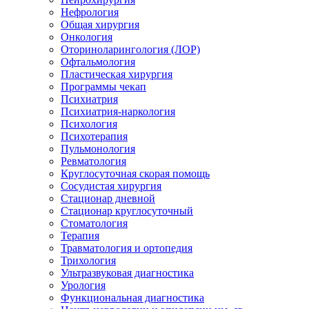
Нефрология
Общая хирургия
Онкология
Оториноларингология (ЛОР)
Офтальмология
Пластическая хирургия
Программы чекап
Психиатрия
Психиатрия-наркология
Психология
Психотерапия
Пульмонология
Ревматология
Круглосуточная скорая помощь
Сосудистая хирургия
Стационар дневной
Стационар круглосуточный
Стоматология
Терапия
Травматология и ортопедия
Трихология
Ультразвуковая диагностика
Урология
Функциональная диагностика