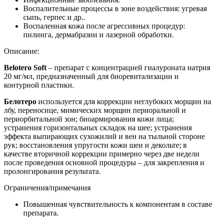
Воспалительные процессы в зоне воздействия: угревая
сыпь, герпес и др..
Воспаленная кожа после агрессивных процедур:
пилинга, дермабразии и лазерной обработки.
Описание:
Belotero Soft
– препарат с концентрацией гиалуроната натрия
20 мг/мл, предназначенный для биоревитализации и
контурной пластики.
Белотеро
используется для коррекции неглубоких морщин на
лбу, переносице, мимических морщин периоральной и
периорбитальной зон; биоармирования кожи лица;
устранения горизонтальных складок на шее; устранения
эффекта выпирающих сухожилий и вен на тыльной стороне
рук; восстановления упругости кожи шеи и декольте; в
качестве вторичной коррекции примерно через две недели
после проведения основной процедуры – для закрепления и
пролонгирования результата.
Ограничения/примечания
Повышенная чувствительность к компонентам в составе
препарата.