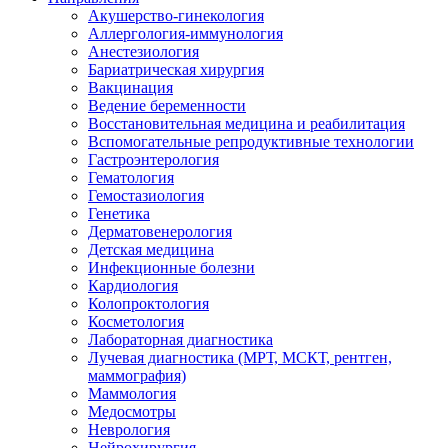
Акушерство-гинекология
Аллергология-иммунология
Анестезиология
Бариатрическая хирургия
Вакцинация
Ведение беременности
Восстановительная медицина и реабилитация
Вспомогательные репродуктивные технологии
Гастроэнтерология
Гематология
Гемостазиология
Генетика
Дерматовенерология
Детская медицина
Инфекционные болезни
Кардиология
Колопроктология
Косметология
Лабораторная диагностика
Лучевая диагностика (МРТ, МСКТ, рентген,
маммография)
Маммология
Медосмотры
Неврология
Нейрохирургия