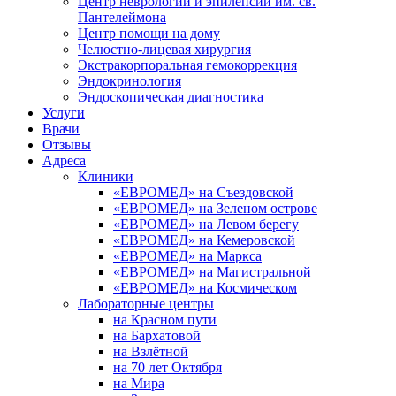
Центр неврологии и эпилепсии им. св.
Пантелеймона
Центр помощи на дому
Челюстно-лицевая хирургия
Экстракорпоральная гемокоррекция
Эндокринология
Эндоскопическая диагностика
Услуги
Врачи
Отзывы
Адреса
Клиники
«ЕВРОМЕД» на Съездовской
«ЕВРОМЕД» на Зеленом острове
«ЕВРОМЕД» на Левом берегу
«ЕВРОМЕД» на Кемеровской
«ЕВРОМЕД» на Маркса
«ЕВРОМЕД» на Магистральной
«ЕВРОМЕД» на Космическом
Лабораторные центры
на Красном пути
на Бархатовой
на Взлётной
на 70 лет Октября
на Мира