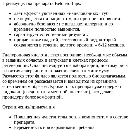
Преимущества препарата Belotero Lips:
дает эффект чувственных «нацелованных» губ.
не ощущается ни пациентом, ни при прикосновении.
абсолютно безопасен: не вызывает аллергии и со
временем полностью выводится.
гарантирует естественный результат.
придает коже гладкий, естественный вид, который
сохраняется в течение долгого времени – 6-12 месяцев.
Гиалуроновая кислота
легко
восполняет необходимые объемы
в заданных областях и запускает в клетках процессы
регенерации. Она синтезируется в лаборатории, поэтому риск
развития аллергии и отторжения сведен к минимуму.
Разумеется
этот филлер
является полностью биоразлагаемым,
со временем он
рассасывается и выводится из организма
естественным образом.
Кроме того, препарат уже содержат
лидокаин (средство для местной анестезии), что делает
процедуру более комфортной.
Ограничения/примечания
Повышенная чувствительность к компонентам в составе
препарата.
Беременность и вскармливания ребенка.