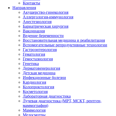
Контакты
Направления
Акушерство-гинекология
Аллергология-иммунология
Анестезиология
Бариатрическая хирургия
Вакцинация
Ведение беременности
Восстановительная медицина и реабилитация
Вспомогательные репродуктивные технологии
Гастроэнтерология
Гематология
Гемостазиология
Генетика
Дерматовенерология
Детская медицина
Инфекционные болезни
Кардиология
Колопроктология
Косметология
Лабораторная диагностика
Лучевая диагностика (МРТ, МСКТ, рентген,
маммография)
Маммология
Медосмотры