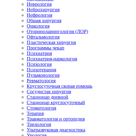
Неврология
Нейрохирургия
Нефрология
Общая хирургия
Онкология
Оториноларингология (ЛОР)
Офтальмология
Пластическая хирургия
Программы чекап
Психиатрия
Психиатрия-наркология
Психология
Психотерапия
Пульмонология
Ревматология
Круглосуточная скорая помощь
Сосудистая хирургия
Стационар дневной
Стационар круглосуточный
Стоматология
Терапия
Травматология и ортопедия
Трихология
Ультразвуковая диагностика
Урология