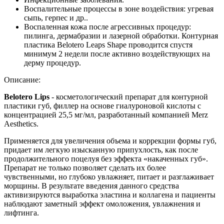
Воспалительные процессы в зоне воздействия: угревая
сыпь, герпес и др..
Воспаленная кожа после агрессивных процедур:
пилинга, дермабразии и лазерной обработки. Контурная
пластика Belotero Leaps Shape проводится спустя
минимум 2 недели после активно воздействующих на
дерму процедур.
Описание:
Belotero Lips
- косметологический препарат для контурной
пластики губ, филлер на основе гиалуроновой кислоты
с
концентрацией 25,5 мг/мл,
разработанный компанией
Merz
Aesthetics.
Применяется для увеличения объема и коррекции формы губ
,
придает им легкую изысканную припухлость, как после
продолжительного поцелуя
без эффекта «накаченных губ»
.
Препарат не только позволяет сделать их более
чувственными, но глубоко увлажняет, питает и разглаживает
морщины. В результате введения данного средства
активизируются выработка эластина и коллагена и
пациенты
наблюдают заметный эффект омоложения, увлажнения и
лифтинга.