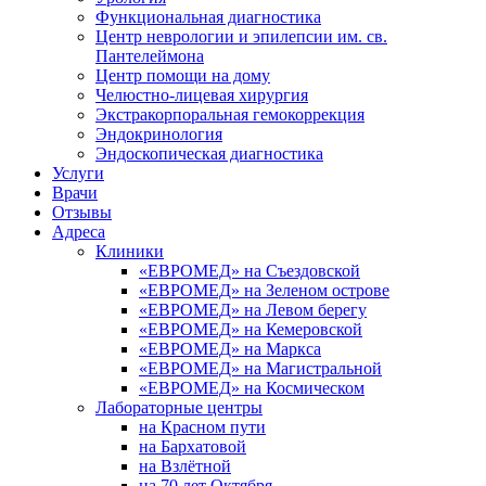
Функциональная диагностика
Центр неврологии и эпилепсии им. св.
Пантелеймона
Центр помощи на дому
Челюстно-лицевая хирургия
Экстракорпоральная гемокоррекция
Эндокринология
Эндоскопическая диагностика
Услуги
Врачи
Отзывы
Адреса
Клиники
«ЕВРОМЕД» на Съездовской
«ЕВРОМЕД» на Зеленом острове
«ЕВРОМЕД» на Левом берегу
«ЕВРОМЕД» на Кемеровской
«ЕВРОМЕД» на Маркса
«ЕВРОМЕД» на Магистральной
«ЕВРОМЕД» на Космическом
Лабораторные центры
на Красном пути
на Бархатовой
на Взлётной
на 70 лет Октября