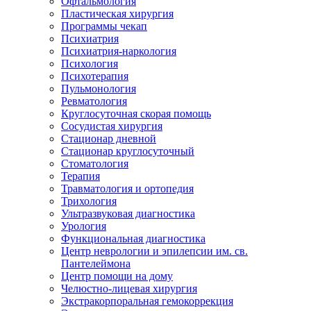
Офтальмология
Пластическая хирургия
Программы чекап
Психиатрия
Психиатрия-наркология
Психология
Психотерапия
Пульмонология
Ревматология
Круглосуточная скорая помощь
Сосудистая хирургия
Стационар дневной
Стационар круглосуточный
Стоматология
Терапия
Травматология и ортопедия
Трихология
Ультразвуковая диагностика
Урология
Функциональная диагностика
Центр неврологии и эпилепсии им. св.
Пантелеймона
Центр помощи на дому
Челюстно-лицевая хирургия
Экстракорпоральная гемокоррекция