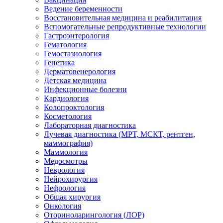
Ведение беременности
Восстановительная медицина и реабилитация
Вспомогательные репродуктивные технологии
Гастроэнтерология
Гематология
Гемостазиология
Генетика
Дерматовенерология
Детская медицина
Инфекционные болезни
Кардиология
Колопроктология
Косметология
Лабораторная диагностика
Лучевая диагностика (МРТ, МСКТ, рентген,
маммография)
Маммология
Медосмотры
Неврология
Нейрохирургия
Нефрология
Общая хирургия
Онкология
Оториноларингология (ЛОР)