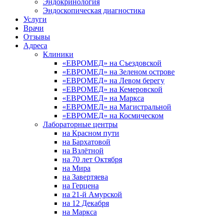
Эндокринология
Эндоскопическая диагностика
Услуги
Врачи
Отзывы
Адреса
Клиники
«ЕВРОМЕД» на Съездовской
«ЕВРОМЕД» на Зеленом острове
«ЕВРОМЕД» на Левом берегу
«ЕВРОМЕД» на Кемеровской
«ЕВРОМЕД» на Маркса
«ЕВРОМЕД» на Магистральной
«ЕВРОМЕД» на Космическом
Лабораторные центры
на Красном пути
на Бархатовой
на Взлётной
на 70 лет Октября
на Мира
на Завертяева
на Герцена
на 21-й Амурской
на 12 Декабря
на Маркса