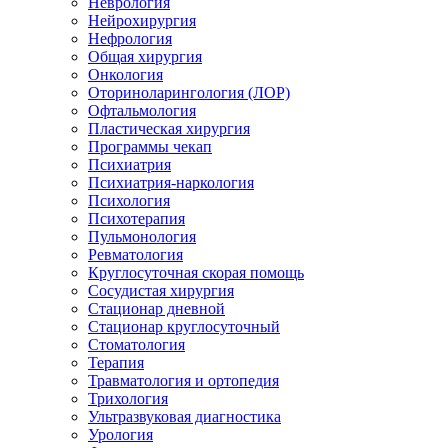
Неврология
Нейрохирургия
Нефрология
Общая хирургия
Онкология
Оториноларингология (ЛОР)
Офтальмология
Пластическая хирургия
Программы чекап
Психиатрия
Психиатрия-наркология
Психология
Психотерапия
Пульмонология
Ревматология
Круглосуточная скорая помощь
Сосудистая хирургия
Стационар дневной
Стационар круглосуточный
Стоматология
Терапия
Травматология и ортопедия
Трихология
Ультразвуковая диагностика
Урология