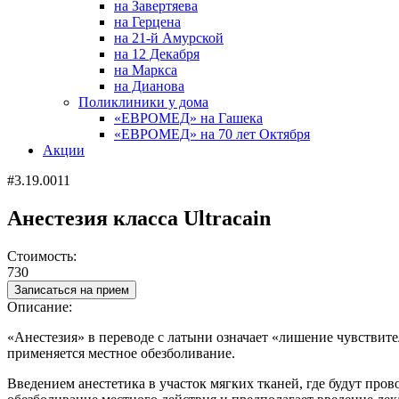
на Завертяева
на Герцена
на 21-й Амурской
на 12 Декабря
на Маркса
на Дианова
Поликлиники у дома
«ЕВРОМЕД» на Гашека
«ЕВРОМЕД» на 70 лет Октября
Акции
#3.19.0011
Анестезия класса Ultracain
Стоимость:
730
Записаться на прием
Описание:
«Анестезия» в переводе с латыни означает «лишение чувствит
применяется местное обезболивание.
Введением анестетика в участок мягких тканей, где будут пр