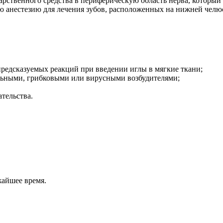
арственного средства в периферическую область нерва, который
 анестезию для лечения зубов, расположенных на нижней челю
редсказуемых реакций при введении иглы в мягкие ткани;
льными, грибковыми или вирусными возбудителями;
тельства.
жайшее время.