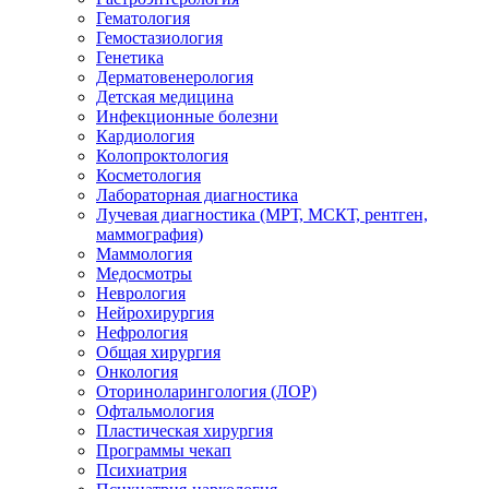
Гематология
Гемостазиология
Генетика
Дерматовенерология
Детская медицина
Инфекционные болезни
Кардиология
Колопроктология
Косметология
Лабораторная диагностика
Лучевая диагностика (МРТ, МСКТ, рентген,
маммография)
Маммология
Медосмотры
Неврология
Нейрохирургия
Нефрология
Общая хирургия
Онкология
Оториноларингология (ЛОР)
Офтальмология
Пластическая хирургия
Программы чекап
Психиатрия