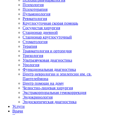
Психиатрия-наркология
Психология
Психотерапия
Пульмонология
Ревматология
Круглосуточная скорая помощь
Сосудистая хирургия
Стационар дневной
Стационар круглосуточный
Стоматология
Терапия
Травматология и ортопедия
Трихология
Ультразвуковая диагностика
Урология
Функциональная диагностика
Центр неврологии и эпилепсии им. св.
Пантелеймона
Центр помощи на дому
Челюстно-лицевая хирургия
Экстракорпоральная гемокоррекция
Эндокринология
Эндоскопическая диагностика
Услуги
Врачи