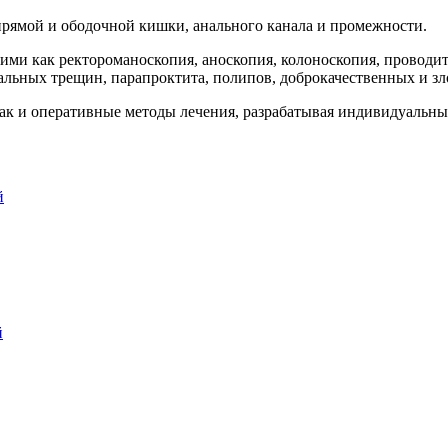
прямой и ободочной кишки, анального канала и промежности.
ими как ректороманоскопия, аноскопия, колоноскопия, провод
нальных трещин, парапроктита, полипов, доброкачественных и 
так и оперативные методы лечения, разрабатывая индивидуальны
й
й