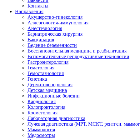
Вакансии
Контакты
Направления
Акушерство-гинекология
Аллергология-иммунология
Анестезиология
Бариатрическая хирургия
Вакцинация
Ведение беременности
Восстановительная медицина и реабилитация
Вспомогательные репродуктивные технологии
Гастроэнтерология
Гематология
Гемостазиология
Генетика
Дерматовенерология
Детская медицина
Инфекционные болезни
Кардиология
Колопроктология
Косметология
Лабораторная диагностика
Лучевая диагностика (МРТ, МСКТ, рентген, маммо
Маммология
Медосмотры