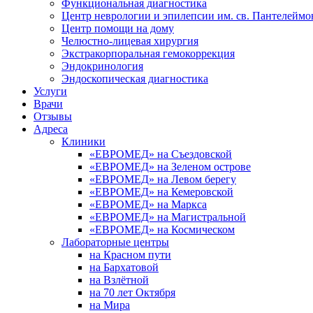
Функциональная диагностика
Центр неврологии и эпилепсии им. св. Пантелеймо
Центр помощи на дому
Челюстно-лицевая хирургия
Экстракорпоральная гемокоррекция
Эндокринология
Эндоскопическая диагностика
Услуги
Врачи
Отзывы
Адреса
Клиники
«ЕВРОМЕД» на Съездовской
«ЕВРОМЕД» на Зеленом острове
«ЕВРОМЕД» на Левом берегу
«ЕВРОМЕД» на Кемеровской
«ЕВРОМЕД» на Маркса
«ЕВРОМЕД» на Магистральной
«ЕВРОМЕД» на Космическом
Лабораторные центры
на Красном пути
на Бархатовой
на Взлётной
на 70 лет Октября
на Мира