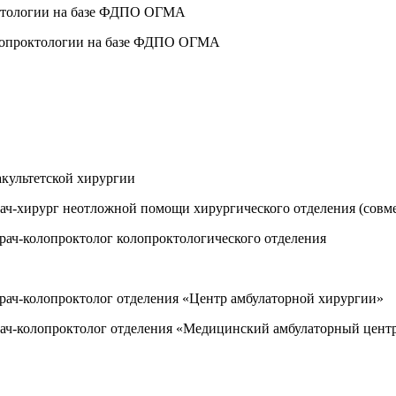
октологии на базе ФДПО ОГМА
олопроктологии на базе ФДПО ОГМА
культетской хирургии
рач-хирург неотложной помощи хирургического отделения (совме
рач-колопроктолог колопроктологического отделения
рач-колопроктолог отделения «Центр амбулаторной хирургии»
рач-колопроктолог отделения «Медицинский амбулаторный цент