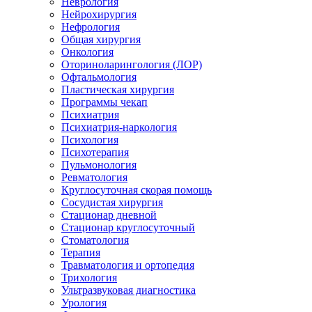
Неврология
Нейрохирургия
Нефрология
Общая хирургия
Онкология
Оториноларингология (ЛОР)
Офтальмология
Пластическая хирургия
Программы чекап
Психиатрия
Психиатрия-наркология
Психология
Психотерапия
Пульмонология
Ревматология
Круглосуточная скорая помощь
Сосудистая хирургия
Стационар дневной
Стационар круглосуточный
Стоматология
Терапия
Травматология и ортопедия
Трихология
Ультразвуковая диагностика
Урология