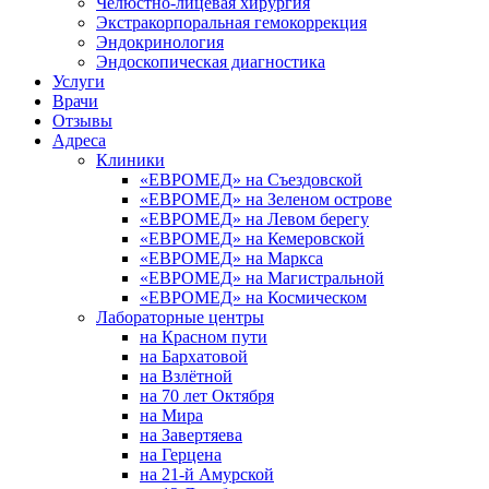
Челюстно-лицевая хирургия
Экстракорпоральная гемокоррекция
Эндокринология
Эндоскопическая диагностика
Услуги
Врачи
Отзывы
Адреса
Клиники
«ЕВРОМЕД» на Съездовской
«ЕВРОМЕД» на Зеленом острове
«ЕВРОМЕД» на Левом берегу
«ЕВРОМЕД» на Кемеровской
«ЕВРОМЕД» на Маркса
«ЕВРОМЕД» на Магистральной
«ЕВРОМЕД» на Космическом
Лабораторные центры
на Красном пути
на Бархатовой
на Взлётной
на 70 лет Октября
на Мира
на Завертяева
на Герцена
на 21-й Амурской