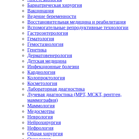
Бариатрическая хирургия
Вакцинация
Ведение беременности
Восстановительная медицина и реабилитация
Вспомогательные репродуктивные технологии
Гастроэнтерология
Гематология
Гемостазиология
Генетика
Дерматовенерология
Детская медицина
Инфекционные болезни
Кардиология
Колопроктология
Косметология
Лабораторная диагностика
Лучевая диагностика (МРТ, МСКТ, рентген,
маммография)
Маммология
Медосмотры
Неврология
Нейрохирургия
Нефрология
Общая хирургия