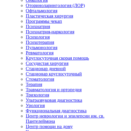
Онкология
Оториноларингология (ЛОР)
Офтальмология
Пластическая хирургия
Программы чекап
Психиатрия
Психиатрия-наркология
Психология
Психотерапия
Пульмонология
Ревматология
Круглосуточная скорая помощь
Сосудистая хирургия
Стационар дневной
Стационар круглосуточный
Стоматология
Терапия
Травматология и ортопедия
Трихология
Ультразвуковая диагностика
Урология
Функциональная диагностика
Центр неврологии и эпилепсии им. св.
Пантелеймона
Центр помощи на дому