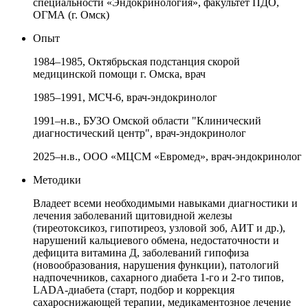
специальности «Эндокринология», факультет ПДО,
ОГМА (г. Омск)
Опыт
1984–1985, Октябрьская подстанция скорой
медицинской помощи г. Омска, врач
1985–1991, МСЧ-6, врач-эндокринолог
1991–н.в., БУЗО Омской области "Клинический
диагностический центр", врач-эндокринолог
2025–н.в., ООО «МЦСМ «Евромед», врач-эндокринолог
Методики
Владеет всеми необходимыми навыками диагностики и
лечения заболеваний щитовидной железы
(тиреотоксикоз, гипотиреоз, узловой зоб, АИТ и др.),
нарушений кальциевого обмена, недостаточности и
дефицита витамина Д, заболеваний гипофиза
(новообразования, нарушения функции), патологий
надпочечников, сахарного диабета 1-го и 2-го типов,
LADA-диабета (старт, подбор и коррекция
сахароснижающей терапии, медикаментозное лечение