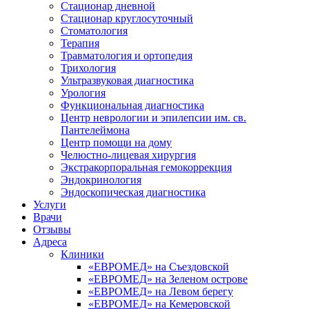
Стационар дневной
Стационар круглосуточный
Стоматология
Терапия
Травматология и ортопедия
Трихология
Ультразвуковая диагностика
Урология
Функциональная диагностика
Центр неврологии и эпилепсии им. св.
Пантелеймона
Центр помощи на дому
Челюстно-лицевая хирургия
Экстракорпоральная гемокоррекция
Эндокринология
Эндоскопическая диагностика
Услуги
Врачи
Отзывы
Адреса
Клиники
«ЕВРОМЕД» на Съездовской
«ЕВРОМЕД» на Зеленом острове
«ЕВРОМЕД» на Левом берегу
«ЕВРОМЕД» на Кемеровской