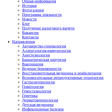
Общая информация
История
Фотогалерея
Программа лояльности
Новости
Блог
Получение налогового вычета
Вакансии
Контакты
Направления
Акушерство-гинекология
Аллергология-иммунология
Анестезиология
Бариатрическая хирургия
Вакцинация
Ведение беременности
Восстановительная медицина и реабилитация
Вспомогательные репродуктивные технологии
Гастроэнтерология
Гематология
Гемостазиология
Генетика
Дерматовенерология
Детская медицина
Инфекционные болезни