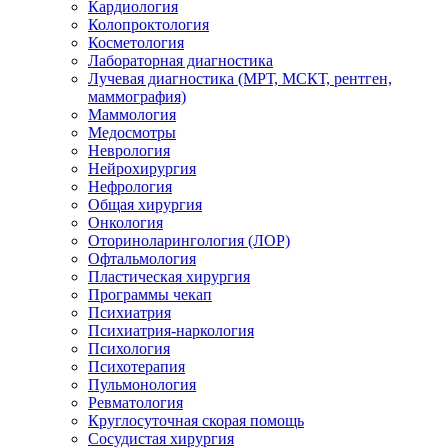
Кардиология
Колопроктология
Косметология
Лабораторная диагностика
Лучевая диагностика (МРТ, МСКТ, рентген,
маммография)
Маммология
Медосмотры
Неврология
Нейрохирургия
Нефрология
Общая хирургия
Онкология
Оториноларингология (ЛОР)
Офтальмология
Пластическая хирургия
Программы чекап
Психиатрия
Психиатрия-наркология
Психология
Психотерапия
Пульмонология
Ревматология
Круглосуточная скорая помощь
Сосудистая хирургия