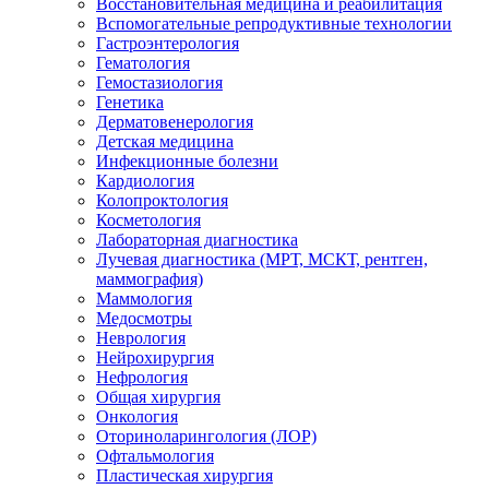
Восстановительная медицина и реабилитация
Вспомогательные репродуктивные технологии
Гастроэнтерология
Гематология
Гемостазиология
Генетика
Дерматовенерология
Детская медицина
Инфекционные болезни
Кардиология
Колопроктология
Косметология
Лабораторная диагностика
Лучевая диагностика (МРТ, МСКТ, рентген,
маммография)
Маммология
Медосмотры
Неврология
Нейрохирургия
Нефрология
Общая хирургия
Онкология
Оториноларингология (ЛОР)
Офтальмология
Пластическая хирургия