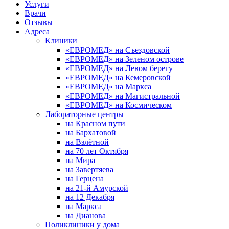
Услуги
Врачи
Отзывы
Адреса
Клиники
«ЕВРОМЕД» на Съездовской
«ЕВРОМЕД» на Зеленом острове
«ЕВРОМЕД» на Левом берегу
«ЕВРОМЕД» на Кемеровской
«ЕВРОМЕД» на Маркса
«ЕВРОМЕД» на Магистральной
«ЕВРОМЕД» на Космическом
Лабораторные центры
на Красном пути
на Бархатовой
на Взлётной
на 70 лет Октября
на Мира
на Завертяева
на Герцена
на 21-й Амурской
на 12 Декабря
на Маркса
на Дианова
Поликлиники у дома