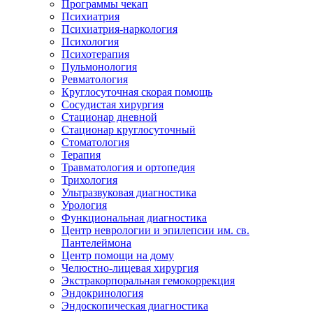
Программы чекап
Психиатрия
Психиатрия-наркология
Психология
Психотерапия
Пульмонология
Ревматология
Круглосуточная скорая помощь
Сосудистая хирургия
Стационар дневной
Стационар круглосуточный
Стоматология
Терапия
Травматология и ортопедия
Трихология
Ультразвуковая диагностика
Урология
Функциональная диагностика
Центр неврологии и эпилепсии им. св.
Пантелеймона
Центр помощи на дому
Челюстно-лицевая хирургия
Экстракорпоральная гемокоррекция
Эндокринология
Эндоскопическая диагностика