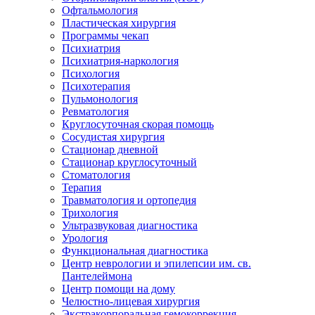
Офтальмология
Пластическая хирургия
Программы чекап
Психиатрия
Психиатрия-наркология
Психология
Психотерапия
Пульмонология
Ревматология
Круглосуточная скорая помощь
Сосудистая хирургия
Стационар дневной
Стационар круглосуточный
Стоматология
Терапия
Травматология и ортопедия
Трихология
Ультразвуковая диагностика
Урология
Функциональная диагностика
Центр неврологии и эпилепсии им. св.
Пантелеймона
Центр помощи на дому
Челюстно-лицевая хирургия
Экстракорпоральная гемокоррекция