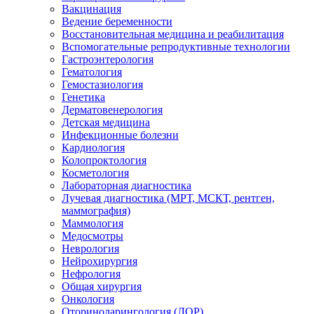
Вакцинация
Ведение беременности
Восстановительная медицина и реабилитация
Вспомогательные репродуктивные технологии
Гастроэнтерология
Гематология
Гемостазиология
Генетика
Дерматовенерология
Детская медицина
Инфекционные болезни
Кардиология
Колопроктология
Косметология
Лабораторная диагностика
Лучевая диагностика (МРТ, МСКТ, рентген,
маммография)
Маммология
Медосмотры
Неврология
Нейрохирургия
Нефрология
Общая хирургия
Онкология
Оториноларингология (ЛОР)