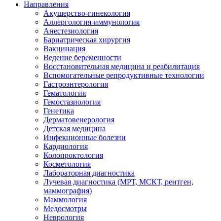
Направления
Акушерство-гинекология
Аллергология-иммунология
Анестезиология
Бариатрическая хирургия
Вакцинация
Ведение беременности
Восстановительная медицина и реабилитация
Вспомогательные репродуктивные технологии
Гастроэнтерология
Гематология
Гемостазиология
Генетика
Дерматовенерология
Детская медицина
Инфекционные болезни
Кардиология
Колопроктология
Косметология
Лабораторная диагностика
Лучевая диагностика (МРТ, МСКТ, рентген,
маммография)
Маммология
Медосмотры
Неврология