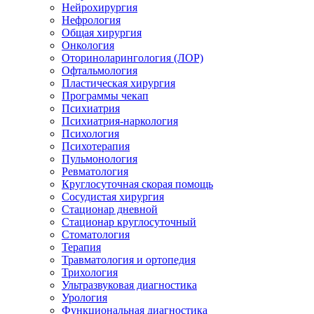
Нейрохирургия
Нефрология
Общая хирургия
Онкология
Оториноларингология (ЛОР)
Офтальмология
Пластическая хирургия
Программы чекап
Психиатрия
Психиатрия-наркология
Психология
Психотерапия
Пульмонология
Ревматология
Круглосуточная скорая помощь
Сосудистая хирургия
Стационар дневной
Стационар круглосуточный
Стоматология
Терапия
Травматология и ортопедия
Трихология
Ультразвуковая диагностика
Урология
Функциональная диагностика