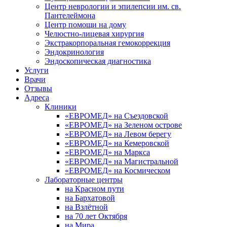
Центр неврологии и эпилепсии им. св.
Пантелеймона
Центр помощи на дому
Челюстно-лицевая хирургия
Экстракорпоральная гемокоррекция
Эндокринология
Эндоскопическая диагностика
Услуги
Врачи
Отзывы
Адреса
Клиники
«ЕВРОМЕД» на Съездовской
«ЕВРОМЕД» на Зеленом острове
«ЕВРОМЕД» на Левом берегу
«ЕВРОМЕД» на Кемеровской
«ЕВРОМЕД» на Маркса
«ЕВРОМЕД» на Магистральной
«ЕВРОМЕД» на Космическом
Лабораторные центры
на Красном пути
на Бархатовой
на Взлётной
на 70 лет Октября
на Мира