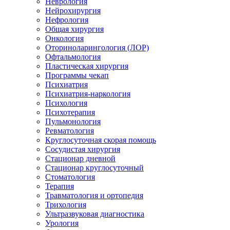
Неврология
Нейрохирургия
Нефрология
Общая хирургия
Онкология
Оториноларингология (ЛОР)
Офтальмология
Пластическая хирургия
Программы чекап
Психиатрия
Психиатрия-наркология
Психология
Психотерапия
Пульмонология
Ревматология
Круглосуточная скорая помощь
Сосудистая хирургия
Стационар дневной
Стационар круглосуточный
Стоматология
Терапия
Травматология и ортопедия
Трихология
Ультразвуковая диагностика
Урология