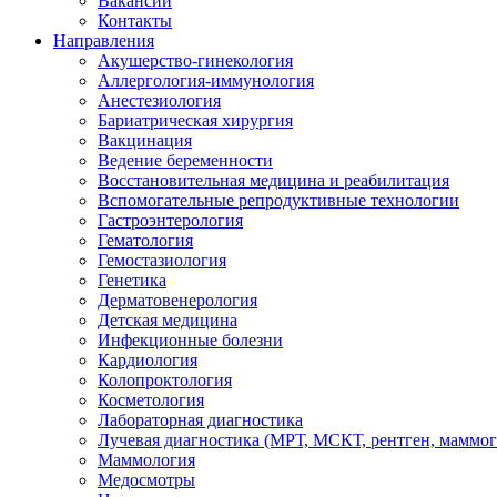
Вакансии
Контакты
Направления
Акушерство-гинекология
Аллергология-иммунология
Анестезиология
Бариатрическая хирургия
Вакцинация
Ведение беременности
Восстановительная медицина и реабилитация
Вспомогательные репродуктивные технологии
Гастроэнтерология
Гематология
Гемостазиология
Генетика
Дерматовенерология
Детская медицина
Инфекционные болезни
Кардиология
Колопроктология
Косметология
Лабораторная диагностика
Лучевая диагностика (МРТ, МСКТ, рентген, маммо
Маммология
Медосмотры