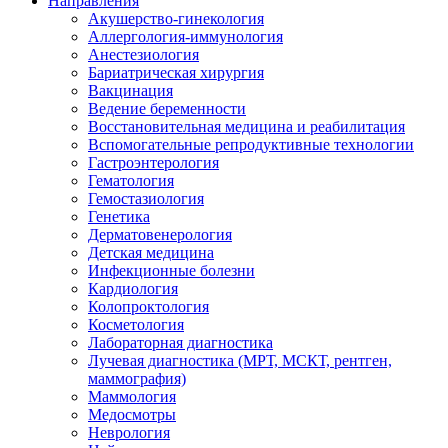
Направления
Акушерство-гинекология
Аллергология-иммунология
Анестезиология
Бариатрическая хирургия
Вакцинация
Ведение беременности
Восстановительная медицина и реабилитация
Вспомогательные репродуктивные технологии
Гастроэнтерология
Гематология
Гемостазиология
Генетика
Дерматовенерология
Детская медицина
Инфекционные болезни
Кардиология
Колопроктология
Косметология
Лабораторная диагностика
Лучевая диагностика (МРТ, МСКТ, рентген,
маммография)
Маммология
Медосмотры
Неврология