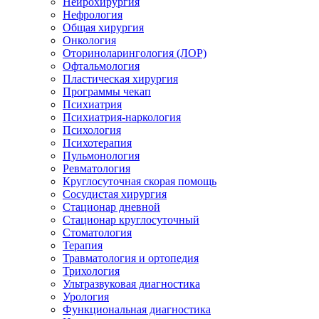
Нейрохирургия
Нефрология
Общая хирургия
Онкология
Оториноларингология (ЛОР)
Офтальмология
Пластическая хирургия
Программы чекап
Психиатрия
Психиатрия-наркология
Психология
Психотерапия
Пульмонология
Ревматология
Круглосуточная скорая помощь
Сосудистая хирургия
Стационар дневной
Стационар круглосуточный
Стоматология
Терапия
Травматология и ортопедия
Трихология
Ультразвуковая диагностика
Урология
Функциональная диагностика