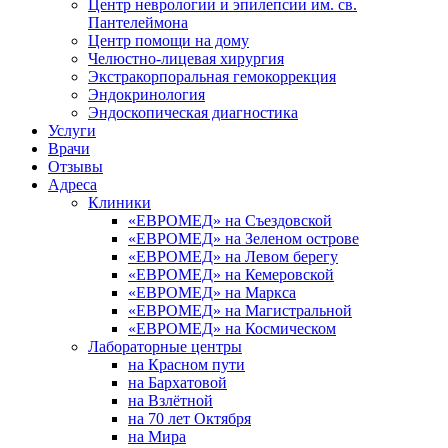
Центр неврологии и эпилепсии им. св.
Пантелеймона
Центр помощи на дому
Челюстно-лицевая хирургия
Экстракорпоральная гемокоррекция
Эндокринология
Эндоскопическая диагностика
Услуги
Врачи
Отзывы
Адреса
Клиники
«ЕВРОМЕД» на Съездовской
«ЕВРОМЕД» на Зеленом острове
«ЕВРОМЕД» на Левом берегу
«ЕВРОМЕД» на Кемеровской
«ЕВРОМЕД» на Маркса
«ЕВРОМЕД» на Магистральной
«ЕВРОМЕД» на Космическом
Лабораторные центры
на Красном пути
на Бархатовой
на Взлётной
на 70 лет Октября
на Мира