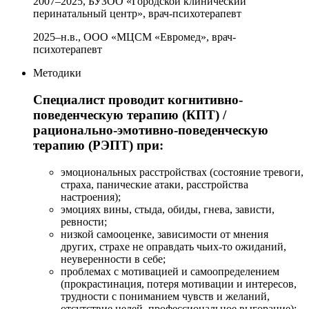
2007–2025, БУЗОО «Городской клинический
перинатальный центр», врач-психотерапевт
2025–н.в., ООО «МЦСМ «Евромед», врач-
психотерапевт
Методики
Специалист проводит когнитивно-
поведенческую терапию (КПТ) /
рационально-эмотивно-поведенческую
терапию (РЭПТ) при:
эмоциональных расстройствах (состояние тревоги,
страха, панические атаки, расстройства
настроения);
эмоциях вины, стыда, обиды, гнева, зависти,
ревности;
низкой самооценке, зависимости от мнения
других, страхе не оправдать чьих-то ожиданий,
неуверенности в себе;
проблемах с мотивацией и самоопределением
(прокрастинация, потеря мотивации и интересов,
трудности с пониманием чувств и желаний,
отсутствие целей, профессиональное выгорание);