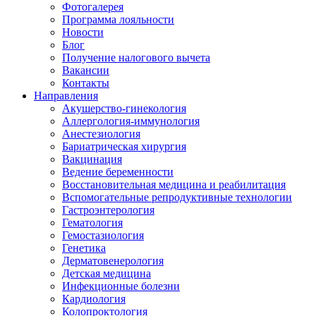
Фотогалерея
Программа лояльности
Новости
Блог
Получение налогового вычета
Вакансии
Контакты
Направления
Акушерство-гинекология
Аллергология-иммунология
Анестезиология
Бариатрическая хирургия
Вакцинация
Ведение беременности
Восстановительная медицина и реабилитация
Вспомогательные репродуктивные технологии
Гастроэнтерология
Гематология
Гемостазиология
Генетика
Дерматовенерология
Детская медицина
Инфекционные болезни
Кардиология
Колопроктология