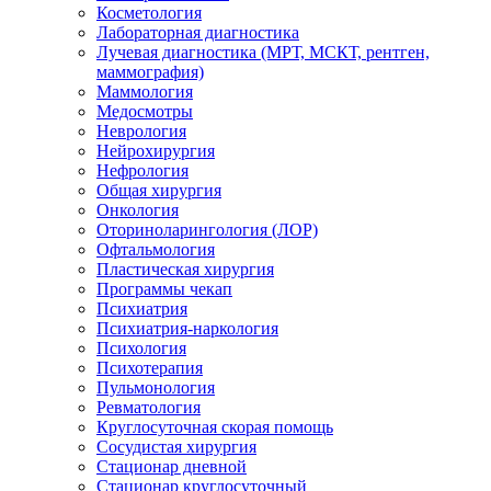
Косметология
Лабораторная диагностика
Лучевая диагностика (МРТ, МСКТ, рентген,
маммография)
Маммология
Медосмотры
Неврология
Нейрохирургия
Нефрология
Общая хирургия
Онкология
Оториноларингология (ЛОР)
Офтальмология
Пластическая хирургия
Программы чекап
Психиатрия
Психиатрия-наркология
Психология
Психотерапия
Пульмонология
Ревматология
Круглосуточная скорая помощь
Сосудистая хирургия
Стационар дневной
Стационар круглосуточный