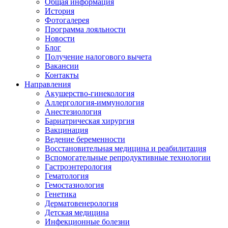
Общая информация
История
Фотогалерея
Программа лояльности
Новости
Блог
Получение налогового вычета
Вакансии
Контакты
Направления
Акушерство-гинекология
Аллергология-иммунология
Анестезиология
Бариатрическая хирургия
Вакцинация
Ведение беременности
Восстановительная медицина и реабилитация
Вспомогательные репродуктивные технологии
Гастроэнтерология
Гематология
Гемостазиология
Генетика
Дерматовенерология
Детская медицина
Инфекционные болезни