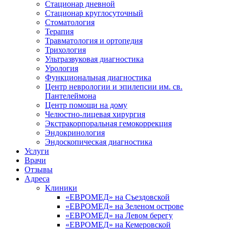
Стационар дневной
Стационар круглосуточный
Стоматология
Терапия
Травматология и ортопедия
Трихология
Ультразвуковая диагностика
Урология
Функциональная диагностика
Центр неврологии и эпилепсии им. св.
Пантелеймона
Центр помощи на дому
Челюстно-лицевая хирургия
Экстракорпоральная гемокоррекция
Эндокринология
Эндоскопическая диагностика
Услуги
Врачи
Отзывы
Адреса
Клиники
«ЕВРОМЕД» на Съездовской
«ЕВРОМЕД» на Зеленом острове
«ЕВРОМЕД» на Левом берегу
«ЕВРОМЕД» на Кемеровской