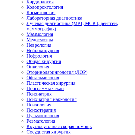
Кардиология
Колопроктология
Косметология
Лабораторная диагностика
Лучевая диагностика (МРТ, МСКТ, рентген,
маммография)
Маммология
Медосмотры
Неврология
Нейрохирургия
Нефрология
Общая хирургия
Онкология
Оториноларингология (ЛОР)
Офтальмология
Пластическая хирургия
Программы чекап
Психиатрия
Психиатрия-наркология
Психология
Психотерапия
Пульмонология
Ревматология
Круглосуточная скорая помощь
Сосудистая хирургия