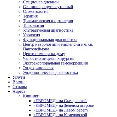
Стационар дневной
Стационар круглосуточный
Стоматология
Терапия
Травматология и ортопедия
Трихология
Ультразвуковая диагностика
Урология
Функциональная диагностика
Центр неврологии и эпилепсии им. св.
Пантелеймона
Центр помощи на дому
Челюстно-лицевая хирургия
Экстракорпоральная гемокоррекция
Эндокринология
Эндоскопическая диагностика
Услуги
Врачи
Отзывы
Адреса
Клиники
«ЕВРОМЕД» на Съездовской
«ЕВРОМЕД» на Зеленом острове
«ЕВРОМЕД» на Левом берегу
«ЕВРОМЕД» на Кемеровской