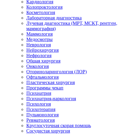
Кардиология
Колопроктология
Косметология
Лабораторная диагностика
Лучевая диагностика (МРТ, МСКТ, рентген,
маммография)
Маммология
Медосмотры
Неврология
Нейрохирургия
Нефрология
Общая хирургия
Онкология
Оториноларингология (ЛОР)
Офтальмология
Пластическая хирургия
Программы чекап
Психиатрия
Психиатрия-наркология
Психология
Психотерапия
Пульмонология
Ревматология
Круглосуточная скорая помощь
Сосудистая хирургия