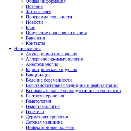
Общая информация
История
Фотогалерея
Программа лояльности
Новости
Блог
Получение налогового вычета
Вакансии
Контакты
Направления
Акушерство-гинекология
Аллергология-иммунология
Анестезиология
Бариатрическая хирургия
Вакцинация
Ведение беременности
Восстановительная медицина и реабилитация
Вспомогательные репродуктивные технологии
Гастроэнтерология
Гематология
Гемостазиология
Генетика
Дерматовенерология
Детская медицина
Инфекционные болезни