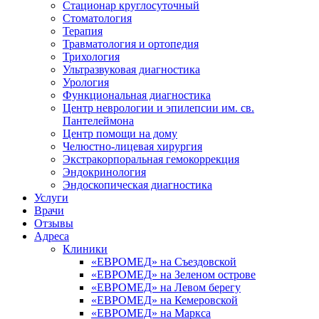
Стационар круглосуточный
Стоматология
Терапия
Травматология и ортопедия
Трихология
Ультразвуковая диагностика
Урология
Функциональная диагностика
Центр неврологии и эпилепсии им. св.
Пантелеймона
Центр помощи на дому
Челюстно-лицевая хирургия
Экстракорпоральная гемокоррекция
Эндокринология
Эндоскопическая диагностика
Услуги
Врачи
Отзывы
Адреса
Клиники
«ЕВРОМЕД» на Съездовской
«ЕВРОМЕД» на Зеленом острове
«ЕВРОМЕД» на Левом берегу
«ЕВРОМЕД» на Кемеровской
«ЕВРОМЕД» на Маркса