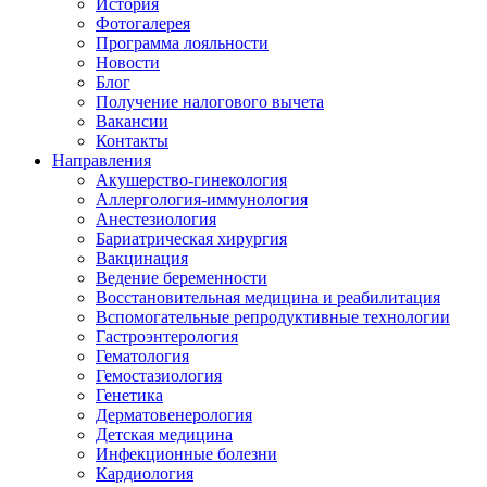
История
Фотогалерея
Программа лояльности
Новости
Блог
Получение налогового вычета
Вакансии
Контакты
Направления
Акушерство-гинекология
Аллергология-иммунология
Анестезиология
Бариатрическая хирургия
Вакцинация
Ведение беременности
Восстановительная медицина и реабилитация
Вспомогательные репродуктивные технологии
Гастроэнтерология
Гематология
Гемостазиология
Генетика
Дерматовенерология
Детская медицина
Инфекционные болезни
Кардиология