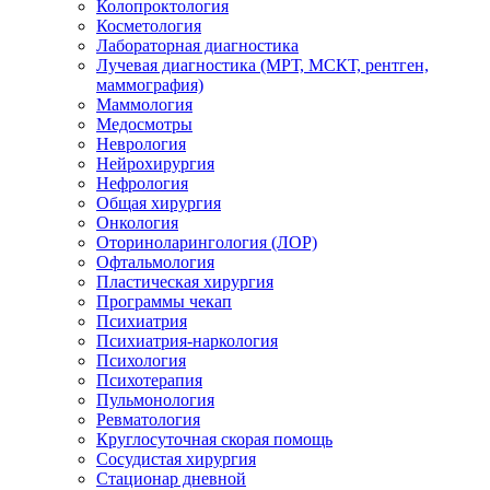
Колопроктология
Косметология
Лабораторная диагностика
Лучевая диагностика (МРТ, МСКТ, рентген,
маммография)
Маммология
Медосмотры
Неврология
Нейрохирургия
Нефрология
Общая хирургия
Онкология
Оториноларингология (ЛОР)
Офтальмология
Пластическая хирургия
Программы чекап
Психиатрия
Психиатрия-наркология
Психология
Психотерапия
Пульмонология
Ревматология
Круглосуточная скорая помощь
Сосудистая хирургия
Стационар дневной